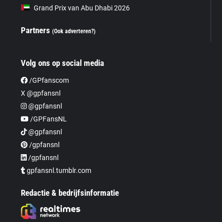
Grand Prix van Abu Dhabi 2026
Partners
(Ook adverteren?)
Volg ons op social media
/GPfanscom
X @gpfansnl
@gpfansnl
/GPFansNL
@gpfansnl
/gpfansnl
/gpfansnl
gpfansnl.tumblr.com
Redactie & bedrijfsinformatie