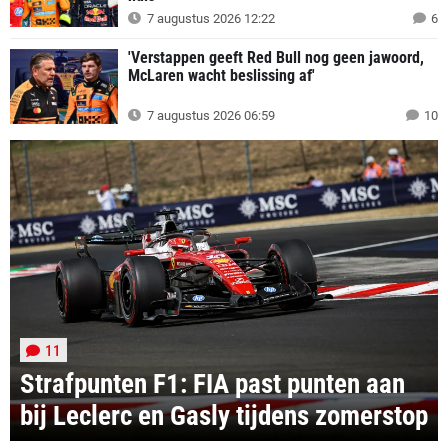
7 augustus 2026 12:22
6
'Verstappen geeft Red Bull nog geen jawoord,
McLaren wacht beslissing af'
7 augustus 2026 06:59
10
11
Strafpunten F1: FIA past punten aan
bij Leclerc en Gasly tijdens zomerstop