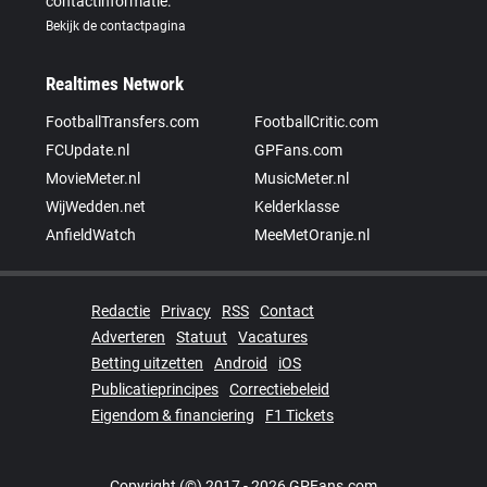
contactinformatie.
Bekijk de contactpagina
Realtimes Network
FootballTransfers.com
FootballCritic.com
FCUpdate.nl
GPFans.com
MovieMeter.nl
MusicMeter.nl
WijWedden.net
Kelderklasse
AnfieldWatch
MeeMetOranje.nl
Redactie
Privacy
RSS
Contact
Adverteren
Statuut
Vacatures
Betting uitzetten
Android
iOS
Publicatieprincipes
Correctiebeleid
Eigendom & financiering
F1 Tickets
Copyright (©) 2017 - 2026 GPFans.com