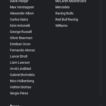
Isack Hadjar
McLaren Mastercard
Max Verstappen
Mercedes
Alexander Albon
Racing Bulls
Carlos Sainz
Red Bull Racing
Kimi Antonelli
Williams
George Russell
Oliver Bearman
Esteban Ocon
Fernando Alonso
Lance Stroll
Liam Lawson
Arvid Lindblad
Gabriel Bortoleto
Nico Hülkenberg
Valtteri Bottas
Sergio Pérez