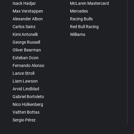
Isack Hadjar
McLaren Mastercard
Max Verstappen
Mercedes
Alexander Albon
Racing Bulls
Carlos Sainz
Red Bull Racing
Kimi Antonelli
Williams
George Russell
Oliver Bearman
Esteban Ocon
Fernando Alonso
Lance Stroll
Liam Lawson
Arvid Lindblad
Gabriel Bortoleto
Nico Hülkenberg
Valtteri Bottas
Sergio Pérez