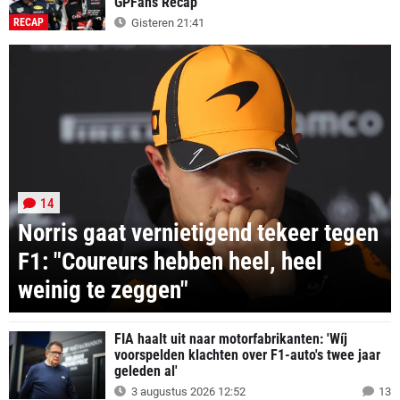
GPFans Recap
RECAP
Gisteren 21:41
14
Norris gaat vernietigend tekeer tegen
F1: "Coureurs hebben heel, heel
weinig te zeggen"
FIA haalt uit naar motorfabrikanten: 'Wíj
voorspelden klachten over F1-auto's twee jaar
geleden al'
3 augustus 2026 12:52
13