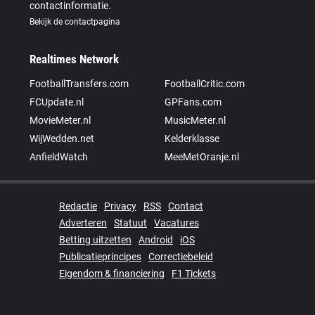
contactinformatie.
Bekijk de contactpagina
Realtimes Network
FootballTransfers.com
FootballCritic.com
FCUpdate.nl
GPFans.com
MovieMeter.nl
MusicMeter.nl
WijWedden.net
Kelderklasse
AnfieldWatch
MeeMetOranje.nl
Redactie
Privacy
RSS
Contact
Adverteren
Statuut
Vacatures
Betting uitzetten
Android
iOS
Publicatieprincipes
Correctiebeleid
Eigendom & financiering
F1 Tickets