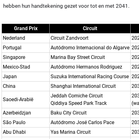
hebben hun handtekening gezet voor tot en met 2041.
Grand Prix
Circuit
Nederland
Circuit Zandvoort
20
Portugal
Autódromo Internacional do Algarve
202
Singapore
Marina Bay Street Circuit
20
Mexico-Stad
Autódromo Hermanos Rodriguez
20
Japan
Suzuka International Racing Course
20
China
Shanghai International Circuit
20
Jeddah Corniche Circuit
20
Saoedi-Arabië
Qiddiya Speed Park Track
(wa
Azerbeidzjan
Baku City Circuit
20
São Paulo
Autódromo José Carlos Pace
20
Abu Dhabi
Yas Marina Circuit
20