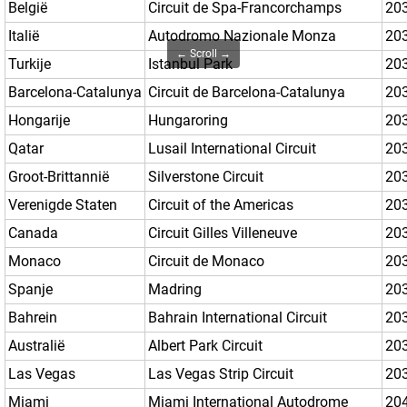
België
Circuit de Spa-Francorchamps
203
Italië
Autodromo Nazionale Monza
20
← Scroll →
Turkije
Istanbul Park
203
Barcelona-Catalunya
Circuit de Barcelona-Catalunya
203
Hongarije
Hungaroring
20
Qatar
Lusail International Circuit
20
Groot-Brittannië
Silverstone Circuit
20
Verenigde Staten
Circuit of the Americas
20
Canada
Circuit Gilles Villeneuve
20
Monaco
Circuit de Monaco
20
Spanje
Madring
20
Bahrein
Bahrain International Circuit
20
Australië
Albert Park Circuit
20
Las Vegas
Las Vegas Strip Circuit
20
Miami
Miami International Autodrome
20