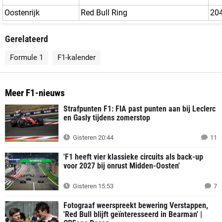
Oostenrijk
Red Bull Ring
20
Gerelateerd
Formule 1
F1-kalender
Meer F1-nieuws
Strafpunten F1: FIA past punten aan bij Leclerc
en Gasly tijdens zomerstop
Gisteren 20:44
11
'F1 heeft vier klassieke circuits als back-up
voor 2027 bij onrust Midden-Oosten'
Gisteren 15:53
7
Fotograaf weerspreekt bewering Verstappen,
'Red Bull blijft geïnteresseerd in Bearman' |