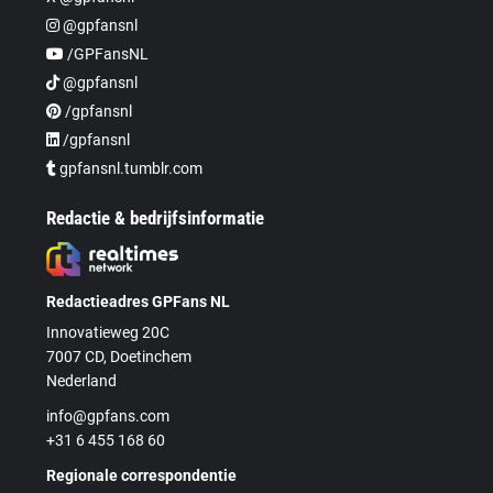
@gpfansnl
/GPFansNL
@gpfansnl
/gpfansnl
/gpfansnl
gpfansnl.tumblr.com
Redactie & bedrijfsinformatie
Redactieadres GPFans NL
Innovatieweg 20C
7007 CD, Doetinchem
Nederland
info@gpfans.com
+31 6 455 168 60
Regionale correspondentie