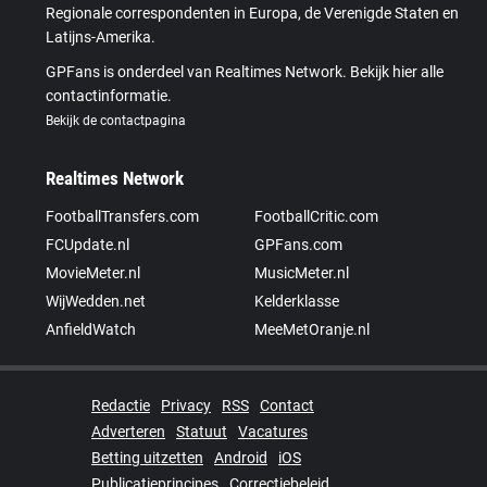
Regionale correspondenten in Europa, de Verenigde Staten en
Latijns-Amerika.
GPFans is onderdeel van Realtimes Network. Bekijk hier alle
contactinformatie.
Bekijk de contactpagina
Realtimes Network
FootballTransfers.com
FootballCritic.com
FCUpdate.nl
GPFans.com
MovieMeter.nl
MusicMeter.nl
WijWedden.net
Kelderklasse
AnfieldWatch
MeeMetOranje.nl
Redactie
Privacy
RSS
Contact
Adverteren
Statuut
Vacatures
Betting uitzetten
Android
iOS
Publicatieprincipes
Correctiebeleid