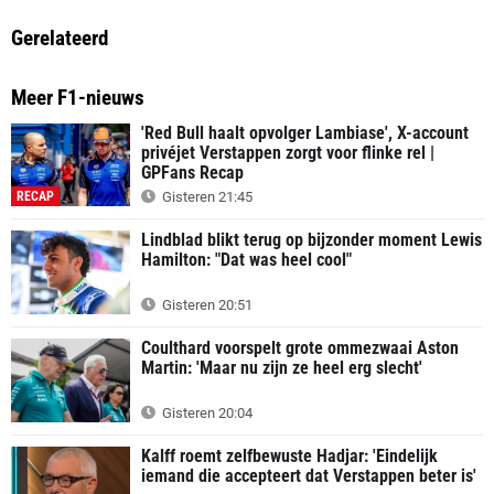
Gerelateerd
Meer F1-nieuws
'Red Bull haalt opvolger Lambiase', X-account
privéjet Verstappen zorgt voor flinke rel |
GPFans Recap
RECAP
Gisteren 21:45
Lindblad blikt terug op bijzonder moment Lewis
Hamilton: "Dat was heel cool"
Gisteren 20:51
Coulthard voorspelt grote ommezwaai Aston
Martin: 'Maar nu zijn ze heel erg slecht'
Gisteren 20:04
Kalff roemt zelfbewuste Hadjar: 'Eindelijk
iemand die accepteert dat Verstappen beter is'