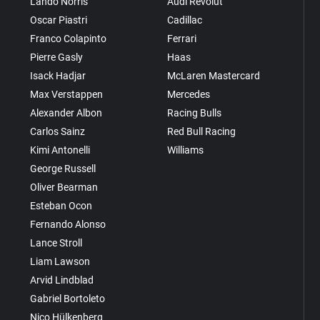
Lando Norris
Audi Revolut
Oscar Piastri
Cadillac
Franco Colapinto
Ferrari
Pierre Gasly
Haas
Isack Hadjar
McLaren Mastercard
Max Verstappen
Mercedes
Alexander Albon
Racing Bulls
Carlos Sainz
Red Bull Racing
Kimi Antonelli
Williams
George Russell
Oliver Bearman
Esteban Ocon
Fernando Alonso
Lance Stroll
Liam Lawson
Arvid Lindblad
Gabriel Bortoleto
Nico Hülkenberg