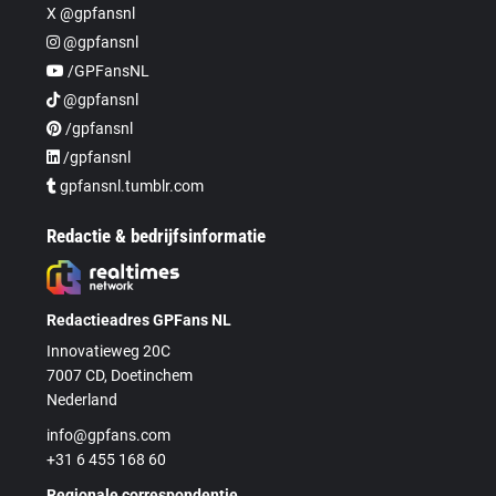
X @gpfansnl
@gpfansnl
/GPFansNL
@gpfansnl
/gpfansnl
/gpfansnl
gpfansnl.tumblr.com
Redactie & bedrijfsinformatie
Redactieadres GPFans NL
Innovatieweg 20C
7007 CD, Doetinchem
Nederland
info@gpfans.com
+31 6 455 168 60
Regionale correspondentie