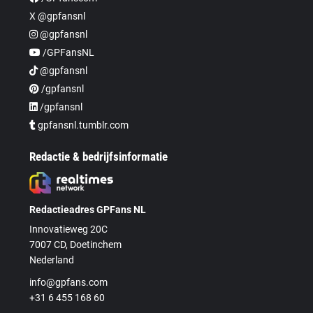
X @gpfansnl
@gpfansnl
/GPFansNL
@gpfansnl
/gpfansnl
/gpfansnl
gpfansnl.tumblr.com
Redactie & bedrijfsinformatie
Redactieadres GPFans NL
Innovatieweg 20C
7007 CD, Doetinchem
Nederland
info@gpfans.com
+31 6 455 168 60