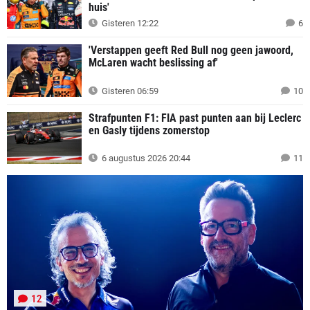
huis'
Gisteren 12:22
6
'Verstappen geeft Red Bull nog geen jawoord,
McLaren wacht beslissing af'
Gisteren 06:59
10
Strafpunten F1: FIA past punten aan bij Leclerc
en Gasly tijdens zomerstop
6 augustus 2026 20:44
11
12