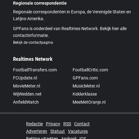
Regionale correspondentie
Regionale correspondenten in Europa, de Verenigde Staten en
Latijns-Amerika.
GPFans is onderdeel van Realtimes Network. Bekijk hier alle
contactinformatie.
Bekijk de contactpagina
Realtimes Network
FootballTransfers.com
FootballCritic.com
FCUpdate.nl
GPFans.com
MovieMeter.nl
MusicMeter.nl
WijWedden.net
Kelderklasse
AnfieldWatch
MeeMetOranje.nl
Redactie
Privacy
RSS
Contact
Adverteren
Statuut
Vacatures
Betting uitzetten
Android
iOS