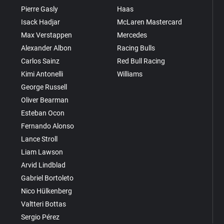
Pierre Gasly
Haas
Isack Hadjar
McLaren Mastercard
Max Verstappen
Mercedes
Alexander Albon
Racing Bulls
Carlos Sainz
Red Bull Racing
Kimi Antonelli
Williams
George Russell
Oliver Bearman
Esteban Ocon
Fernando Alonso
Lance Stroll
Liam Lawson
Arvid Lindblad
Gabriel Bortoleto
Nico Hülkenberg
Valtteri Bottas
Sergio Pérez