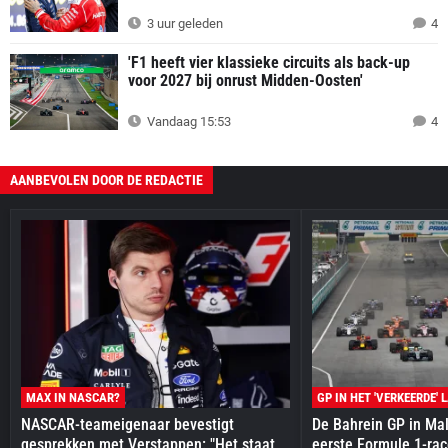
3 uur geleden
4
'F1 heeft vier klassieke circuits als back-up
voor 2027 bij onrust Midden-Oosten'
Vandaag 15:53
4
AANBEVOLEN DOOR DE REDACTIE
MAX IN NASCAR?
GP IN HET 'VERKEERDE' 
NASCAR-teameigenaar bevestigt
De Bahrein GP in Mal
gesprekken met Verstappen: "Het staat
eerste Formule 1-race