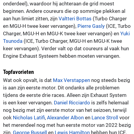
onderdeel), waardoor hij achteraan de grid moest
beginnen. Andere coureurs die op sommige plekken al
aan hun limiet zitten, zijn
Valtteri Bottas
(Turbo Charger
en MGU-H twee keer vervangen),
Pierre Gasly
(ICE, Turbo
Charger, MGU-H en MGU-K twee keer vervangen) en
Yuki
Tsunoda
(ICE, Turbo Charger, MGU-H en MGU-K twee
keer vervangen). Verder valt op dat coureurs al vaak hun
Engine Exhaust Systeem hebben moeten vervangen.
Topfavorieten
Wat ook opvalt, is dat
Max Verstappen
nog steeds bezig
is aan zijn eerste motor. Dit ondanks alle problemen
tijdens de eerste drie races. Alleen zijn Exhaust System
is een keer vervangen.
Daniel Ricciardo
is zelfs helemaal
nog bezig met zijn eerste motor van het seizoen, terwijl
ook
Nicholas Latifi
,
Alexander Albon
en
Lance Stroll
voor
het merendeel nog met hun eerste motor van 2022 bezig
zijn.
George Russell
en
Lewis Hamilton
hebben hun ICE,