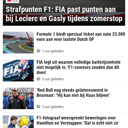
11
Strafpunten F1: FIA past punten aan
bij Leclerc en Gasly tijdens zomerstop
Formule 1 biedt speciaal ticket van ruim 23.000
euro aan voor laatste Dutch GP
1 uur geleden
FIA legt uit waarom volledige batterijcontrole
niet mogelijk is: 'F1-coureurs zouden dan dít
doen'
2 uur geleden
'Red Bull nog steeds geïnteresseerd in
Bearman': "Hij kan niet bij Haas blijven"
2 uur geleden
F1-fotograaf weerspreekt beweringen over
Hamilton en Verstappen: 'Dat is écht niet zo'