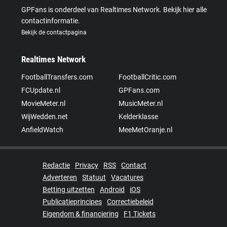
GPFans is onderdeel van Realtimes Network. Bekijk hier alle
contactinformatie.
Bekijk de contactpagina
Realtimes Network
FootballTransfers.com
FootballCritic.com
FCUpdate.nl
GPFans.com
MovieMeter.nl
MusicMeter.nl
WijWedden.net
Kelderklasse
AnfieldWatch
MeeMetOranje.nl
Redactie
Privacy
RSS
Contact
Adverteren
Statuut
Vacatures
Betting uitzetten
Android
iOS
Publicatieprincipes
Correctiebeleid
Eigendom & financiering
F1 Tickets