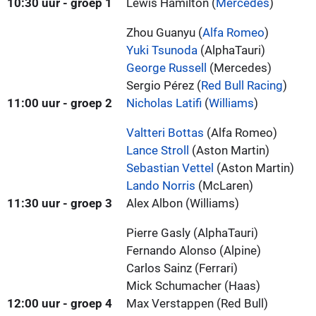
10:30 uur - groep 1
Lewis Hamilton (
Mercedes
)
Zhou Guanyu (
Alfa Romeo
)
Yuki Tsunoda
(AlphaTauri)
George Russell
(Mercedes)
Sergio Pérez (
Red Bull Racing
)
11:00 uur - groep 2
Nicholas Latifi
(
Williams
)
Valtteri Bottas
(Alfa Romeo)
Lance Stroll
(Aston Martin)
Sebastian Vettel
(Aston Martin)
Lando Norris
(McLaren)
11:30 uur - groep 3
Alex Albon (Williams)
Pierre Gasly (AlphaTauri)
Fernando Alonso (Alpine)
Carlos Sainz (Ferrari)
Mick Schumacher (Haas)
12:00 uur - groep 4
Max Verstappen (Red Bull)