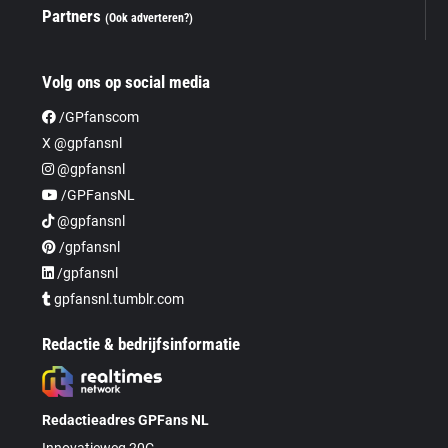
Partners
(Ook adverteren?)
Volg ons op social media
/GPfanscom
X @gpfansnl
@gpfansnl
/GPFansNL
@gpfansnl
/gpfansnl
/gpfansnl
gpfansnl.tumblr.com
Redactie & bedrijfsinformatie
Redactieadres GPFans NL
Innovatieweg 20C