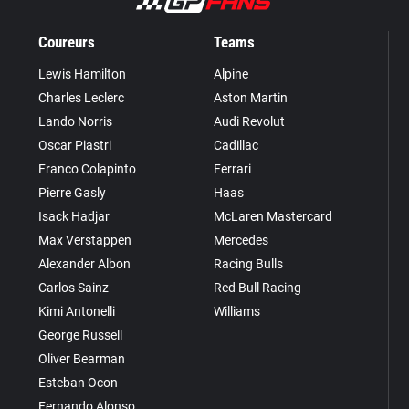
Coureurs
Teams
Lewis Hamilton
Alpine
Charles Leclerc
Aston Martin
Lando Norris
Audi Revolut
Oscar Piastri
Cadillac
Franco Colapinto
Ferrari
Pierre Gasly
Haas
Isack Hadjar
McLaren Mastercard
Max Verstappen
Mercedes
Alexander Albon
Racing Bulls
Carlos Sainz
Red Bull Racing
Kimi Antonelli
Williams
George Russell
Oliver Bearman
Esteban Ocon
Fernando Alonso