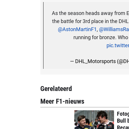
As the season heads away from Eu
the battle for 3rd place in the DHL
@AstonMartinF1
,
@WilliamsRa
running for bronze. Who 
pic.twit
— DHL_Motorsports (@DH
Gerelateerd
Meer F1-nieuws
Foto
Bull 
Reca