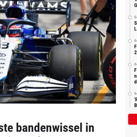
G
6
S
L
6
F
2
6
F
n
d
6
'
B
ste bandenwissel in