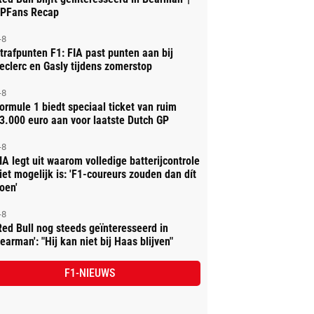
PFans Recap
-8
trafpunten F1: FIA past punten aan bij
eclerc en Gasly tijdens zomerstop
-8
ormule 1 biedt speciaal ticket van ruim
3.000 euro aan voor laatste Dutch GP
-8
IA legt uit waarom volledige batterijcontrole
iet mogelijk is: 'F1-coureurs zouden dan dít
oen'
-8
Red Bull nog steeds geïnteresseerd in
earman': "Hij kan niet bij Haas blijven"
F1-NIEUWS