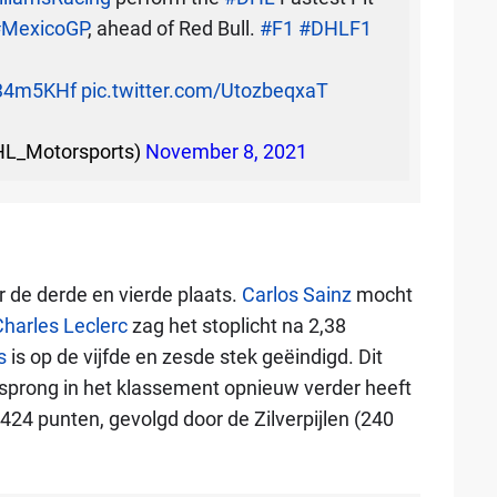
MexicoGP
, ahead of Red Bull.
#F1
#DHLF1
qu34m5KHf
pic.twitter.com/UtozbeqxaT
L_Motorsports)
November 8, 2021
 de derde en vierde plaats.
Carlos Sainz
mocht
harles Leclerc
zag het stoplicht na 2,38
s
is op de vijfde en zesde stek geëindigd. Dit
rsprong in het klassement opnieuw verder heeft
 424 punten, gevolgd door de Zilverpijlen (240