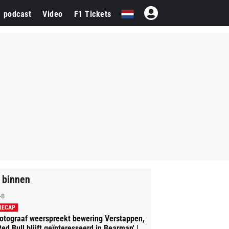
1 podcast
Video
F1 Tickets
 binnen
-8
RECAP
otograaf weerspreekt bewering Verstappen,
Red Bull blijft geïnteresseerd in Bearman' |