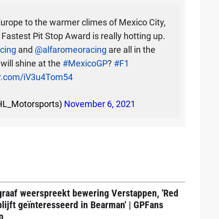
rope to the warmer climes of Mexico City,
 Fastest Pit Stop Award is really hotting up.
cing
and
@alfaromeoracing
are all in the
will shine at the
#MexicoGP
?
#F1
ter.com/iV3u4Tom54
L_Motorsports)
November 6, 2021
graaf weerspreekt bewering Verstappen, 'Red
blijft geïnteresseerd in Bearman' | GPFans
p