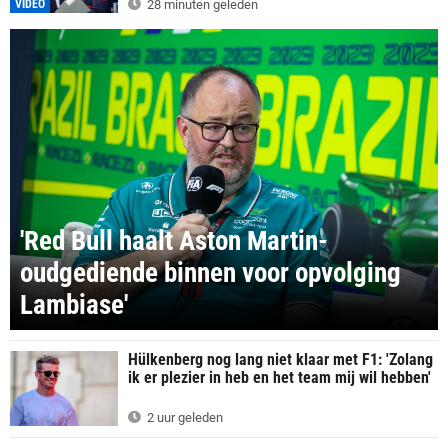
VIDEO
28 minuten geleden
'Red Bull haalt Aston Martin-
oudgediende binnen voor opvolging
Lambiase'
Hülkenberg nog lang niet klaar met F1: 'Zolang
ik er plezier in heb en het team mij wil hebben'
2 uur geleden