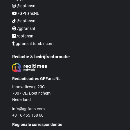
@gpfansnl
/GPFansNL
@gpfansnl
/gpfansnl
/gpfansnl
gpfansnl.tumblr.com
Redactie & bedrijfsinformatie
Redactieadres GPFans NL
Innovatieweg 20C
7007 CD, Doetinchem
Nederland
info@gpfans.com
+31 6 455 168 60
Regionale correspondentie