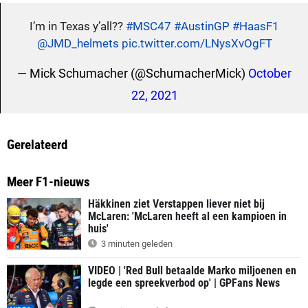
I’m in Texas y’all??
#MSC47
#AustinGP
#HaasF1
@JMD_helmets
pic.twitter.com/LNysXvOgFT
— Mick Schumacher (@SchumacherMick)
October
22, 2021
Gerelateerd
Meer F1-nieuws
Häkkinen ziet Verstappen liever niet bij
McLaren: 'McLaren heeft al een kampioen in
huis'
3 minuten geleden
VIDEO | 'Red Bull betaalde Marko miljoenen en
legde een spreekverbod op' | GPFans News