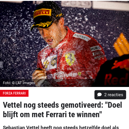
Foto: © LAT Images
FORZA FERRARI
2
reacties
Vettel nog steeds gemotiveerd: "Doel
blijft om met Ferrari te winnen"
Sebastian Vettel heeft nog steeds hetzelfde doel als