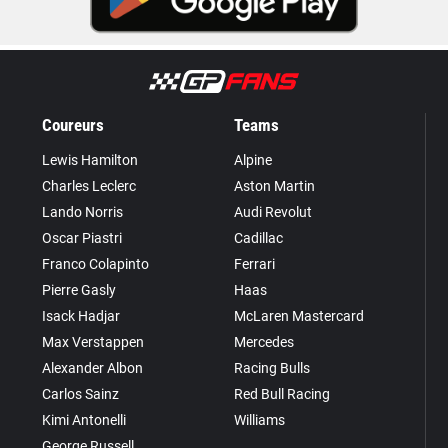
Coureurs
Teams
Lewis Hamilton
Alpine
Charles Leclerc
Aston Martin
Lando Norris
Audi Revolut
Oscar Piastri
Cadillac
Franco Colapinto
Ferrari
Pierre Gasly
Haas
Isack Hadjar
McLaren Mastercard
Max Verstappen
Mercedes
Alexander Albon
Racing Bulls
Carlos Sainz
Red Bull Racing
Kimi Antonelli
Williams
George Russell