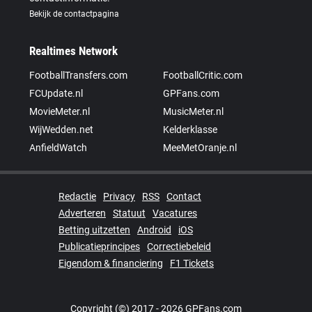
Bekijk de contactpagina
Realtimes Network
FootballTransfers.com
FootballCritic.com
FCUpdate.nl
GPFans.com
MovieMeter.nl
MusicMeter.nl
WijWedden.net
Kelderklasse
AnfieldWatch
MeeMetOranje.nl
Redactie
Privacy
RSS
Contact
Adverteren
Statuut
Vacatures
Betting uitzetten
Android
iOS
Publicatieprincipes
Correctiebeleid
Eigendom & financiering
F1 Tickets
Copyright (©) 2017 - 2026 GPFans.com