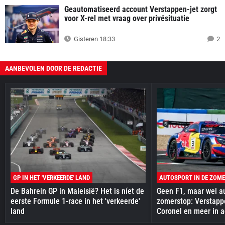
Geautomatiseerd account Verstappen-jet zorgt
voor X-rel met vraag over privésituatie
Gisteren 18:33
2
AANBEVOLEN DOOR DE REDACTIE
GP IN HET 'VERKEERDE' LAND
AUTOSPORT IN DE ZOM
De Bahrein GP in Maleisië? Het is níet de
Geen F1, maar wel au
eerste Formule 1-race in het 'verkeerde'
zomerstop: Verstapp
land
Coronel en meer in a