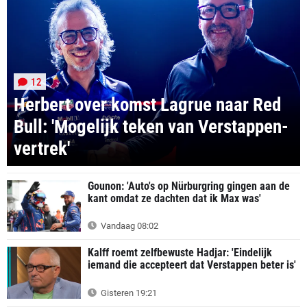
12
Herbert over komst Lagrue naar Red
Bull: 'Mogelijk teken van Verstappen-
vertrek'
Gounon: 'Auto's op Nürburgring gingen aan de
kant omdat ze dachten dat ik Max was'
Vandaag 08:02
Kalff roemt zelfbewuste Hadjar: 'Eindelijk
iemand die accepteert dat Verstappen beter is'
Gisteren 19:21