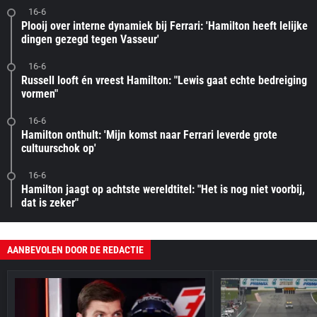
16-6
Plooij over interne dynamiek bij Ferrari: 'Hamilton heeft lelijke
dingen gezegd tegen Vasseur'
16-6
Russell looft én vreest Hamilton: "Lewis gaat echte bedreiging
vormen"
16-6
Hamilton onthult: 'Mijn komst naar Ferrari leverde grote
cultuurschok op'
16-6
Hamilton jaagt op achtste wereldtitel: "Het is nog niet voorbij,
dat is zeker"
AANBEVOLEN DOOR DE REDACTIE