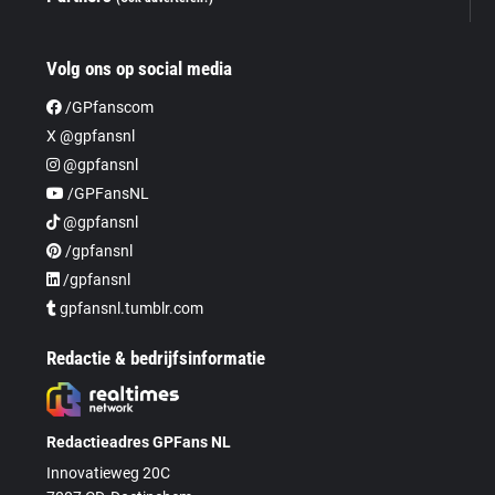
Volg ons op social media
/GPfanscom
X @gpfansnl
@gpfansnl
/GPFansNL
@gpfansnl
/gpfansnl
/gpfansnl
gpfansnl.tumblr.com
Redactie & bedrijfsinformatie
Redactieadres GPFans NL
Innovatieweg 20C