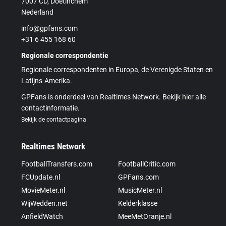
7007 CD, Doetinchem
Nederland
info@gpfans.com
+31 6 455 168 60
Regionale correspondentie
Regionale correspondenten in Europa, de Verenigde Staten en
Latijns-Amerika.
GPFans is onderdeel van Realtimes Network. Bekijk hier alle
contactinformatie.
Bekijk de contactpagina
Realtimes Network
FootballTransfers.com
FootballCritic.com
FCUpdate.nl
GPFans.com
MovieMeter.nl
MusicMeter.nl
WijWedden.net
Kelderklasse
AnfieldWatch
MeeMetOranje.nl