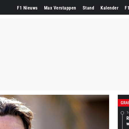
F1 Nieuws
Max Verstappen
Stand
Kalender
F
GRA
1
R
w