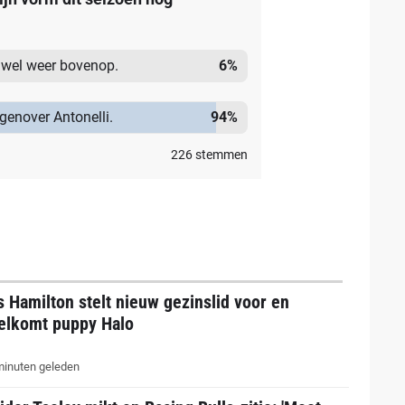
r wel weer bovenop.
6
%
egenover Antonelli.
94
%
226
stemmen
 Hamilton stelt nieuw gezinslid voor en
elkomt puppy Halo
inuten geleden