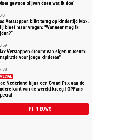
Moet gewoon blijven doen wat ik doe'
0:01
os Verstappen blikt terug op kindertijd Max:
Hij bleef maar vragen: "Wanneer mag ik
ijden?"'
8:59
ax Verstappen droomt van eigen museum:
Inspiratie voor jonge kinderen"
7:38
SPECIAL
oe Nederland bijna een Grand Prix aan de
ndere kant van de wereld kreeg | GPFans
pecial
F1-NIEUWS