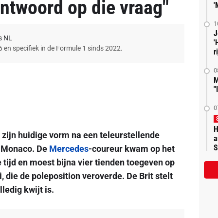
ntwoord op die vraag"
'
1
J
s NL
'
6 en specifiek in de Formule 1 sinds 2022.
r
0
M
"
0
H
r zijn huidige vorm na een teleurstellende
a
S
an Monaco. De
Mercedes
-coureur kwam op het
e tijd en moest bijna vier tienden toegeven op
 die de poleposition veroverde. De Brit stelt
ledig kwijt is.