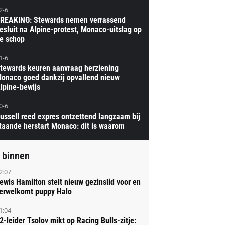
2-6
REAKING: Stewards nemen verrassend
esluit na Alpine-protest, Monaco-uitslag op
e schop
1-6
tewards keuren aanvraag herziening
onaco goed dankzij opvallend nieuw
lpine-bewijs
0-6
ussell reed expres ontzettend langzaam bij
taande herstart Monaco: dit is waarom
 binnen
2:07
ewis Hamilton stelt nieuw gezinslid voor en
erwelkomt puppy Halo
1:04
2-leider Tsolov mikt op Racing Bulls-zitje: