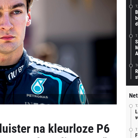
1
B
b
d
1
S
M
A
1
R
s
Net
1
L
v
 duister na kleurloze P6
1
F