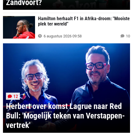
Zandvoort?
Hamilton herhaalt F1 in Afrika-droom: "Mooiste
plek ter wereld"
6 augustus 2026 09:58
10
12
Herbert over komst Lagrue naar Red
Bull: 'Mogelijk teken van Verstappen-
vertrek'