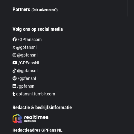
Partners
(Ook adverteren?)
Volg ons op social media
/GPfanscom
X @gpfansnl
@gpfansnl
/GPFansNL
@gpfansnl
/gpfansnl
/gpfansnl
gpfansnl.tumblr.com
Redactie & bedrijfsinformatie
Redactieadres GPFans NL