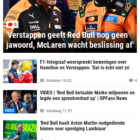
5
'Verstappen geeft Red Bull nog geen
jawoord, McLaren wacht beslissing af'
F1-fotograaf weerspreekt beweringen over
Hamilton en Verstappen: 'Dat is écht niet zo'
Gisteren 16:52
4
VIDEO | 'Red Bull betaalde Marko miljoenen en
legde een spreekverbod op' | GPFans News
VIDEO
Vandaag 11:57
'Red Bull haalt Aston Martin-oudgediende
binnen voor opvolging Lambiase'