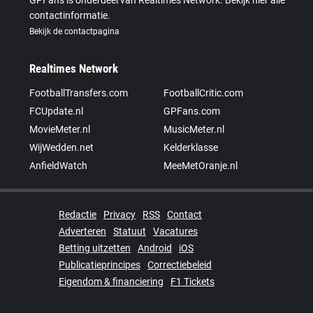
contactinformatie.
Bekijk de contactpagina
Realtimes Network
FootballTransfers.com
FootballCritic.com
FCUpdate.nl
GPFans.com
MovieMeter.nl
MusicMeter.nl
WijWedden.net
Kelderklasse
AnfieldWatch
MeeMetOranje.nl
Redactie
Privacy
RSS
Contact
Adverteren
Statuut
Vacatures
Betting uitzetten
Android
iOS
Publicatieprincipes
Correctiebeleid
Eigendom & financiering
F1 Tickets