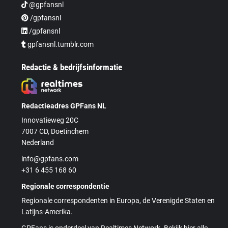
@gpfansnl
/gpfansnl
/gpfansnl
gpfansnl.tumblr.com
Redactie & bedrijfsinformatie
Redactieadres GPFans NL
Innovatieweg 20C
7007 CD, Doetinchem
Nederland
info@gpfans.com
+31 6 455 168 60
Regionale correspondentie
Regionale correspondenten in Europa, de Verenigde Staten en
Latijns-Amerika.
GPFans is onderdeel van Realtimes Network. Bekijk hier alle