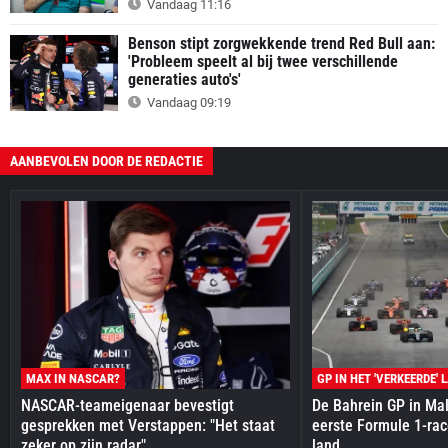
Vandaag 11:16
Benson stipt zorgwekkende trend Red Bull aan:
'Probleem speelt al bij twee verschillende
generaties auto's'
Vandaag 09:19
AANBEVOLEN DOOR DE REDACTIE
MAX IN NASCAR?
GP IN HET 'VERKEERDE' 
NASCAR-teameigenaar bevestigt
De Bahrein GP in Mal
gesprekken met Verstappen: "Het staat
eerste Formule 1-race
zeker op zijn radar"
land