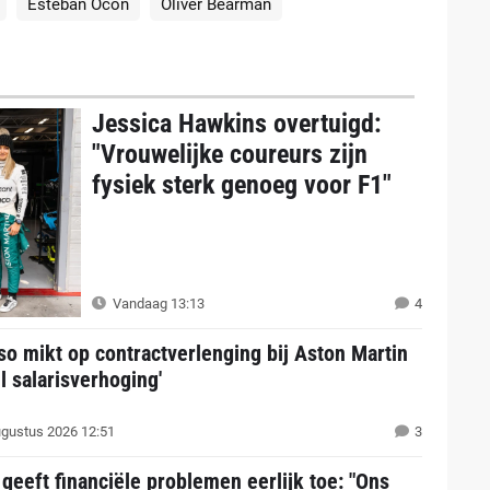
Esteban Ocon
Oliver Bearman
Jessica Hawkins overtuigd:
"Vrouwelijke coureurs zijn
fysiek sterk genoeg voor F1"
Vandaag 13:13
4
so mikt op contractverlenging bij Aston Martin
l salarisverhoging'
gustus 2026 12:51
3
geeft financiële problemen eerlijk toe: "Ons