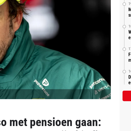
1
M
s
1
W
e
1
F
m
1
D
e
so met pensioen gaan: