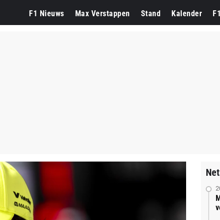
F1 Nieuws
Max Verstappen
Stand
Kalender
F
Net
2
M
v