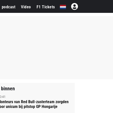
1 podcast
Video
F1 Tickets
 binnen
0:41
onteurs van Red Bull-zusterteam zorgden
oor unicum bij pitstop GP Hongarije