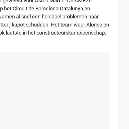
oen geweest voor Aston Martin. De AMR26
p het Circuit de Barcelona-Catalunya en
kwamen al snel een heleboel problemen naar
atterij kapot schudden. Het team waar Alonso en
ok laatste in het constructeurskampioenschap,