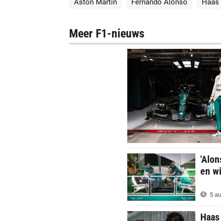
Aston Martin
Fernando Alonso
Haas
Meer F1-nieuws
'Alon
en wi
5 au
Haas 