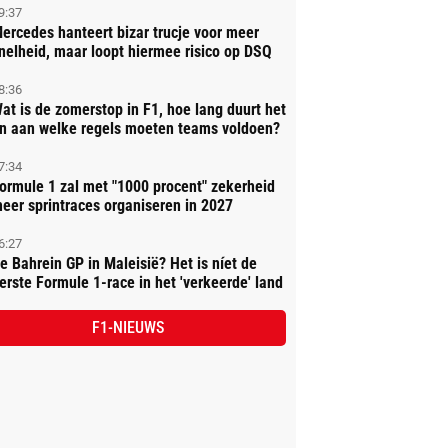
9:37
ercedes hanteert bizar trucje voor meer
nelheid, maar loopt hiermee risico op DSQ
8:36
at is de zomerstop in F1, hoe lang duurt het
n aan welke regels moeten teams voldoen?
7:34
ormule 1 zal met "1000 procent" zekerheid
eer sprintraces organiseren in 2027
6:27
e Bahrein GP in Maleisië? Het is níet de
erste Formule 1-race in het 'verkeerde' land
F1-NIEUWS