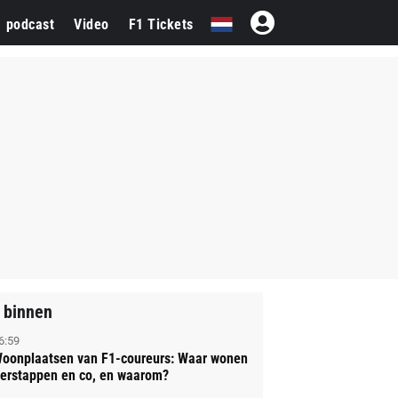
1 podcast
Video
F1 Tickets
 binnen
6:59
oonplaatsen van F1-coureurs: Waar wonen
erstappen en co, en waarom?