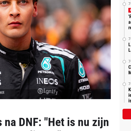
7
'
a
r
7
L
L
7
C
M
7
K
i
is
s na DNF: "Het is nu zijn