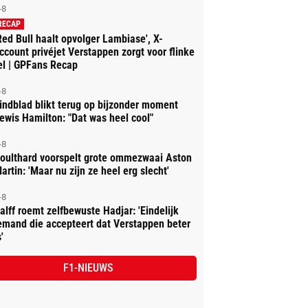
-8
RECAP
Red Bull haalt opvolger Lambiase', X-
ccount privéjet Verstappen zorgt voor flinke
el | GPFans Recap
-8
indblad blikt terug op bijzonder moment
ewis Hamilton: "Dat was heel cool"
-8
oulthard voorspelt grote ommezwaai Aston
artin: 'Maar nu zijn ze heel erg slecht'
-8
alff roemt zelfbewuste Hadjar: 'Eindelijk
emand die accepteert dat Verstappen beter
'
F1-NIEUWS