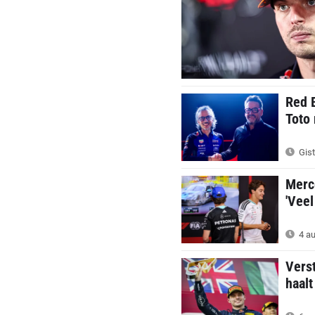
Red 
Toto 
Gist
Merc
'Veel
4 au
Verst
haalt