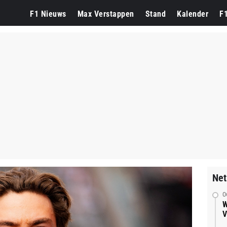
F1 Nieuws
Max Verstappen
Stand
Kalender
F
Net
0
W
V