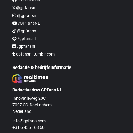
X @gpfansnl
@gpfansnl
/GPFansNL
@gpfansnl
/gpfansnl
/gpfansnl
gpfansnl.tumblr.com
Redactie & bedrijfsinformatie
Redactieadres GPFans NL
Innovatieweg 20C
7007 CD, Doetinchem
Nederland
info@gpfans.com
+31 6 455 168 60