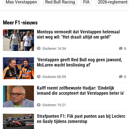
Max Verstappen
Red Bull Racing
FIA
2026-reglement
Meer F1-nieuws
Montoya vermoedt dat Verstappen helemaal
niet weg wil: "Het draait altijd om geld!"
Gisteren 14:34
8
'Verstappen geeft Red Bull nog geen jawoord,
McLaren wacht beslissing af'
Gisteren 06:59
8
Kalff roemt zelfbewuste Hadjar: 'Eindelijk
iemand die accepteert dat Verstappen beter is'
Gisteren 19:21
Strafpunten F1: FIA past punten aan bij Leclerc
en Gasly tijdens zomerstop