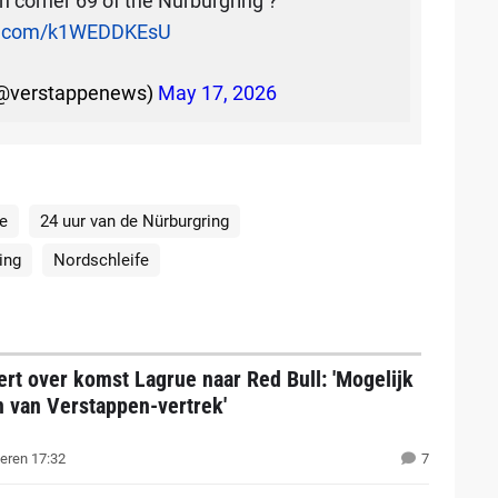
corner 69 of the Nürburgring ?
er.com/k1WEDDKEsU
(@verstappenews)
May 17, 2026
e
24 uur van de Nürburgring
ing
Nordschleife
rt over komst Lagrue naar Red Bull: 'Mogelijk
n van Verstappen-vertrek'
eren 17:32
7