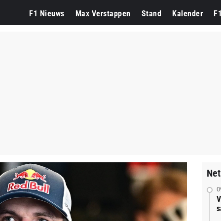
F1 Nieuws
Max Verstappen
Stand
Kalender
F
Net
0
V
s