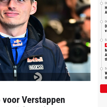
0
H
A
0
D
v
5
M
A
t
5
W
t
 voor Verstappen