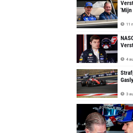
Vers
'Mijn
11 m
NASC
Verst
4 au
Straf
Gasl
3 au