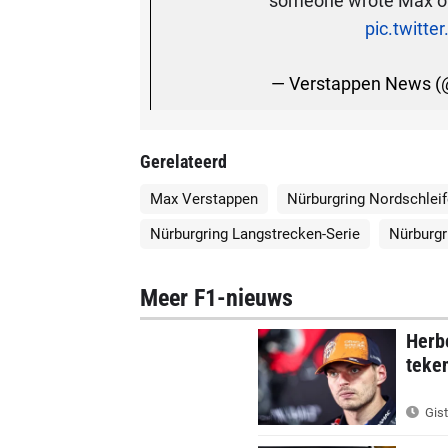
someone wrote Max on 
pic.twitt
— Verstappen News 
Gerelateerd
Max Verstappen
Nürburgring Nordschleif
Nürburgring Langstrecken-Serie
Nürburgr
Meer F1-nieuws
Herbe
teke
Gist