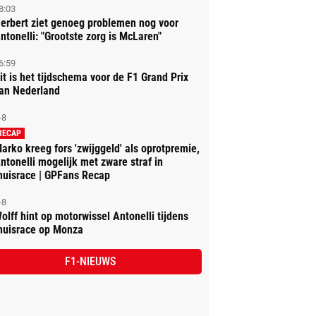
8:03
erbert ziet genoeg problemen nog voor
ntonelli: "Grootste zorg is McLaren"
6:59
it is het tijdschema voor de F1 Grand Prix
an Nederland
-8
RECAP
arko kreeg fors 'zwijggeld' als oprotpremie,
ntonelli mogelijk met zware straf in
huisrace | GPFans Recap
-8
olff hint op motorwissel Antonelli tijdens
huisrace op Monza
F1-NIEUWS