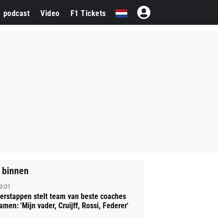
1 podcast
Video
F1 Tickets
 binnen
9:01
erstappen stelt team van beste coaches
amen: 'Mijn vader, Cruijff, Rossi, Federer'