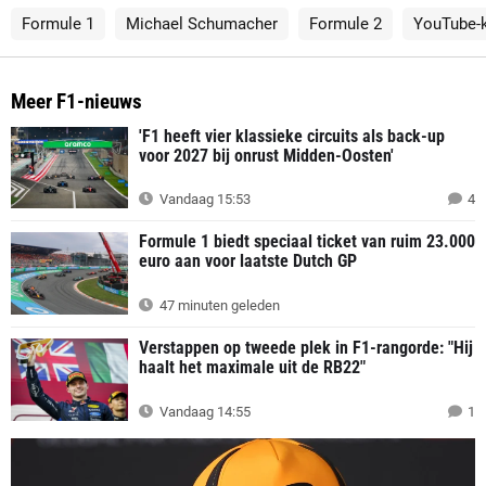
Formule 1
Michael Schumacher
Formule 2
YouTube-
Meer F1-nieuws
'F1 heeft vier klassieke circuits als back-up
voor 2027 bij onrust Midden-Oosten'
Vandaag 15:53
4
Formule 1 biedt speciaal ticket van ruim 23.000
euro aan voor laatste Dutch GP
47 minuten geleden
Verstappen op tweede plek in F1-rangorde: "Hij
haalt het maximale uit de RB22"
Vandaag 14:55
1