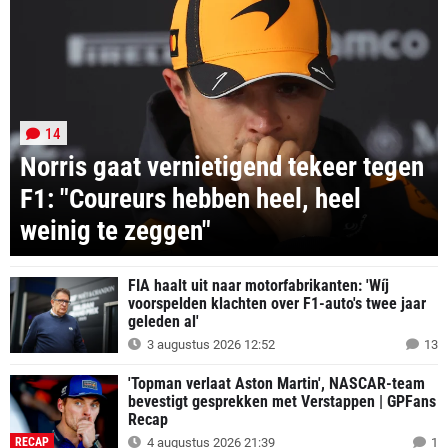
14
Norris gaat vernietigend tekeer tegen
F1: "Coureurs hebben heel, heel
weinig te zeggen"
FIA haalt uit naar motorfabrikanten: 'Wíj
voorspelden klachten over F1-auto's twee jaar
geleden al'
3 augustus 2026 12:52
13
'Topman verlaat Aston Martin', NASCAR-team
bevestigt gesprekken met Verstappen | GPFans
Recap
RECAP
4 augustus 2026 21:39
1