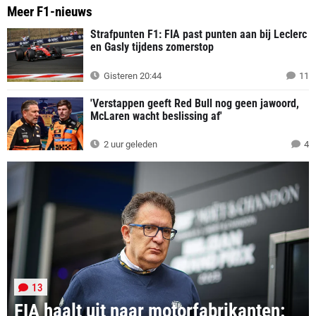
Meer F1-nieuws
Strafpunten F1: FIA past punten aan bij Leclerc
en Gasly tijdens zomerstop
Gisteren 20:44
11
'Verstappen geeft Red Bull nog geen jawoord,
McLaren wacht beslissing af'
2 uur geleden
4
13
FIA haalt uit naar motorfabrikanten: