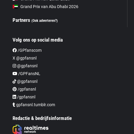
Grand Prix van Abu Dhabi 2026
Partners
(Ook adverteren?)
Volg ons op social media
/GPfanscom
X @gpfansnl
@gpfansnl
/GPFansNL
@gpfansnl
/gpfansnl
/gpfansnl
gpfansnl.tumblr.com
Redactie & bedrijfsinformatie