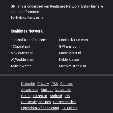
GPFans is onderdeel van Realtimes Network. Bekijk hier alle
contactinformatie.
Bekijk de contactpagina
Realtimes Network
FootballTransfers.com
FootballCritic.com
FCUpdate.nl
GPFans.com
MovieMeter.nl
MusicMeter.nl
WijWedden.net
Kelderklasse
AnfieldWatch
MeeMetOranje.nl
Redactie
Privacy
RSS
Contact
Adverteren
Statuut
Vacatures
Betting uitzetten
Android
iOS
Publicatieprincipes
Correctiebeleid
Eigendom & financiering
F1 Tickets