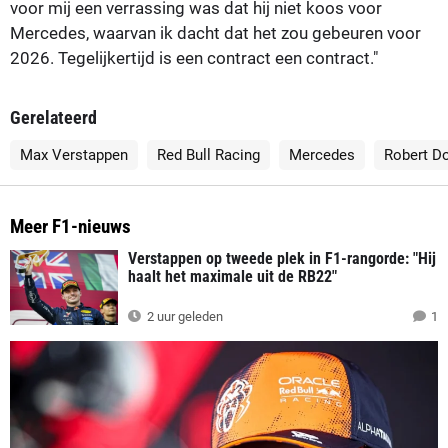
voor mij een verrassing was dat hij niet koos voor
Mercedes, waarvan ik dacht dat het zou gebeuren voor
2026. Tegelijkertijd is een contract een contract."
Gerelateerd
Max Verstappen
Red Bull Racing
Mercedes
Robert D
Meer F1-nieuws
Verstappen op tweede plek in F1-rangorde: "Hij
haalt het maximale uit de RB22"
2 uur geleden
1