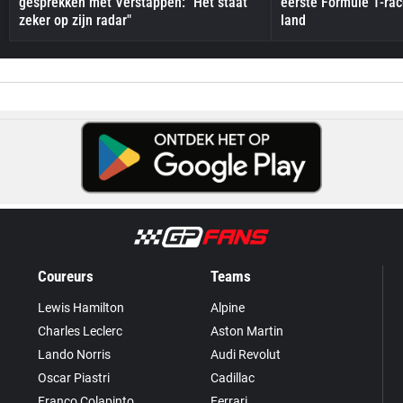
gesprekken met Verstappen: "Het staat
eerste Formule 1-race
zeker op zijn radar"
land
Coureurs
Teams
Lewis Hamilton
Alpine
Charles Leclerc
Aston Martin
Lando Norris
Audi Revolut
Oscar Piastri
Cadillac
Franco Colapinto
Ferrari