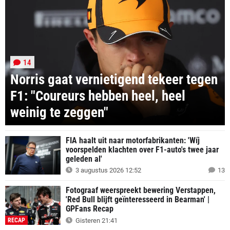
14
Norris gaat vernietigend tekeer tegen
F1: "Coureurs hebben heel, heel
weinig te zeggen"
FIA haalt uit naar motorfabrikanten: 'Wíj
voorspelden klachten over F1-auto's twee jaar
geleden al'
3 augustus 2026 12:52
13
Fotograaf weerspreekt bewering Verstappen,
'Red Bull blijft geïnteresseerd in Bearman' |
GPFans Recap
RECAP
Gisteren 21:41