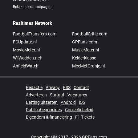
Bekijk de contactpagina
Realtimes Network
FootballTransfers.com
FootballCritic.com
FCUpdate.nl
GPFans.com
MovieMeter.nl
MusicMeter.nl
WijWedden.net
Kelderklasse
AnfieldWatch
MeeMetOranje.nl
Redactie
Privacy
RSS
Contact
Adverteren
Statuut
Vacatures
Betting uitzetten
Android
iOS
Publicatieprincipes
Correctiebeleid
Eigendom & financiering
F1 Tickets
Copyright (©) 2017 - 2026 GPFans.com