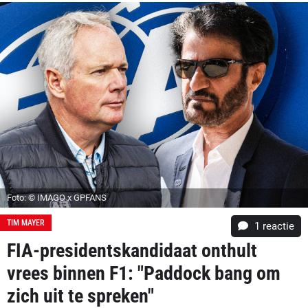
Foto: © IMAGO x GPFANS
TIM MAYER
1 reactie
FIA-presidentskandidaat onthult
vrees binnen F1: "Paddock bang om
zich uit te spreken"