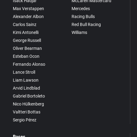
Isack Hadjar
McLaren Mastercard
Max Verstappen
Mercedes
Alexander Albon
Racing Bulls
Carlos Sainz
Red Bull Racing
Kimi Antonelli
Williams
George Russell
Oliver Bearman
Esteban Ocon
Fernando Alonso
Lance Stroll
Liam Lawson
Arvid Lindblad
Gabriel Bortoleto
Nico Hülkenberg
Valtteri Bottas
Sergio Pérez
Races