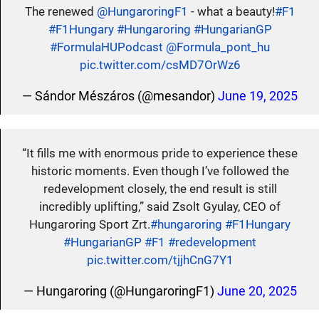
The renewed
@HungaroringF1
- what a beauty!
#F1
#F1Hungary
#Hungaroring
#HungarianGP
#FormulaHUPodcast
@Formula_pont_hu
pic.twitter.com/csMD7OrWz6
— Sándor Mészáros (@mesandor)
June 19, 2025
“It fills me with enormous pride to experience these
historic moments. Even though I’ve followed the
redevelopment closely, the end result is still
incredibly uplifting,” said Zsolt Gyulay, CEO of
Hungaroring Sport Zrt.
#hungaroring
#F1Hungary
#HungarianGP
#F1
#redevelopment
pic.twitter.com/tjjhCnG7Y1
— Hungaroring (@HungaroringF1)
June 20, 2025