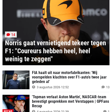
14
Norris gaat vernietigend tekeer tegen
F1: "Coureurs hebben heel, heel
weinig te zeggen"
FIA haalt uit naar motorfabrikanten: 'Wíj
voorspelden klachten over F1-auto's twee jaar
geleden al'
3 augustus 2026 12:52
13
'Topman verlaat Aston Martin', NASCAR-team
bevestigt gesprekken met Verstappen | GPFans
Recap
RECAP
4 augustus 2026 21:39
1