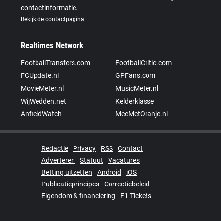
contactinformatie.
Bekijk de contactpagina
Realtimes Network
FootballTransfers.com
FootballCritic.com
FCUpdate.nl
GPFans.com
MovieMeter.nl
MusicMeter.nl
WijWedden.net
Kelderklasse
AnfieldWatch
MeeMetOranje.nl
Redactie
Privacy
RSS
Contact
Adverteren
Statuut
Vacatures
Betting uitzetten
Android
iOS
Publicatieprincipes
Correctiebeleid
Eigendom & financiering
F1 Tickets