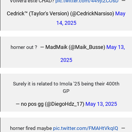
—
Volverá este CHAD?
pic.twitter.com/449jtZCOsD
Cedrick™ (Taylor's Version) (@CedrickNarsiso)
May
14, 2025
— MadMaik (@Maik_Busse)
May 13,
horner out ?
2025
Surely it is related to Imola '25 being their 400th
GP
— no pos gg (@DiegoHdz_17)
May 13, 2025
—
horner fired maybe
pic.twitter.com/FMAHtVkqIQ