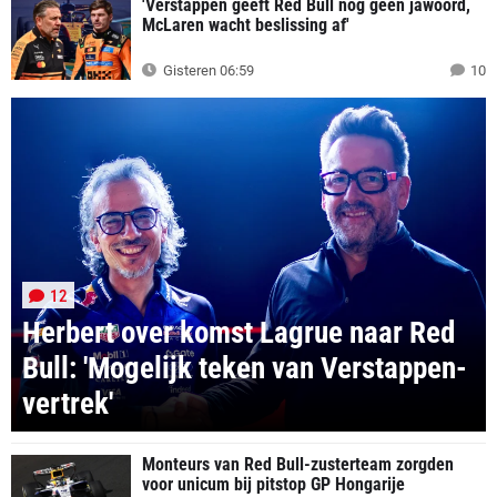
'Verstappen geeft Red Bull nog geen jawoord,
McLaren wacht beslissing af'
Gisteren 06:59
10
12
Herbert over komst Lagrue naar Red
Bull: 'Mogelijk teken van Verstappen-
vertrek'
Monteurs van Red Bull-zusterteam zorgden
voor unicum bij pitstop GP Hongarije