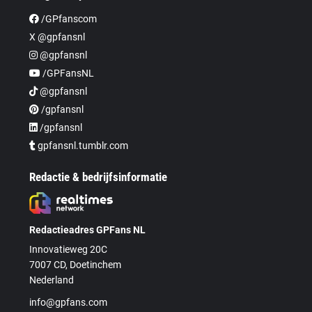
/GPfanscom
X @gpfansnl
@gpfansnl
/GPFansNL
@gpfansnl
/gpfansnl
/gpfansnl
gpfansnl.tumblr.com
Redactie & bedrijfsinformatie
Redactieadres GPFans NL
Innovatieweg 20C
7007 CD, Doetinchem
Nederland
info@gpfans.com