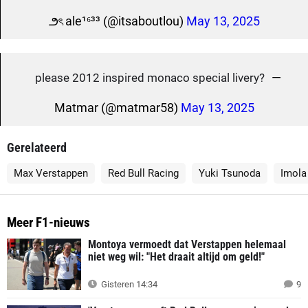
౨ৎ ale¹⁶³³ (@itsaboutlou)
May 13, 2025
—
please 2012 inspired monaco special livery?
Matmar (@matmar58)
May 13, 2025
Gerelateerd
Max Verstappen
Red Bull Racing
Yuki Tsunoda
Imola
Meer F1-nieuws
Montoya vermoedt dat Verstappen helemaal
niet weg wil: "Het draait altijd om geld!"
Gisteren 14:34
9