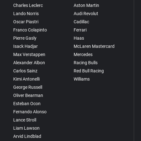
Charles Leclerc
Aston Martin
Lando Norris
Audi Revolut
Oscar Piastri
Cadillac
Franco Colapinto
Ferrari
Pierre Gasly
Haas
Isack Hadjar
McLaren Mastercard
Max Verstappen
Mercedes
Alexander Albon
Racing Bulls
Carlos Sainz
Red Bull Racing
Kimi Antonelli
Williams
George Russell
Oliver Bearman
Esteban Ocon
Fernando Alonso
Lance Stroll
Liam Lawson
Arvid Lindblad