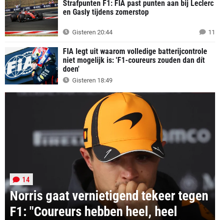
Strafpunten F1: FIA past punten aan bij Leclerc
en Gasly tijdens zomerstop
Gisteren 20:44
11
FIA legt uit waarom volledige batterijcontrole
niet mogelijk is: 'F1-coureurs zouden dan dít
doen'
Gisteren 18:49
14
Norris gaat vernietigend tekeer tegen
F1: "Coureurs hebben heel, heel