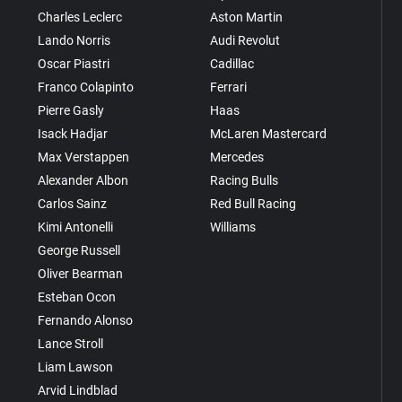
Charles Leclerc
Aston Martin
Lando Norris
Audi Revolut
Oscar Piastri
Cadillac
Franco Colapinto
Ferrari
Pierre Gasly
Haas
Isack Hadjar
McLaren Mastercard
Max Verstappen
Mercedes
Alexander Albon
Racing Bulls
Carlos Sainz
Red Bull Racing
Kimi Antonelli
Williams
George Russell
Oliver Bearman
Esteban Ocon
Fernando Alonso
Lance Stroll
Liam Lawson
Arvid Lindblad