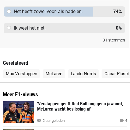
Het heeft zowel voor- als nadelen.
74
%
Ik weet het niet.
0
%
31
stemmen
Gerelateerd
Max Verstappen
McLaren
Lando Norris
Oscar Piastri
Meer F1-nieuws
'Verstappen geeft Red Bull nog geen jawoord,
McLaren wacht beslissing af'
2 uur geleden
4