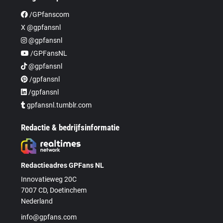
/GPfanscom
X @gpfansnl
@gpfansnl
/GPFansNL
@gpfansnl
/gpfansnl
/gpfansnl
gpfansnl.tumblr.com
Redactie & bedrijfsinformatie
Redactieadres GPFans NL
Innovatieweg 20C
7007 CD, Doetinchem
Nederland
info@gpfans.com