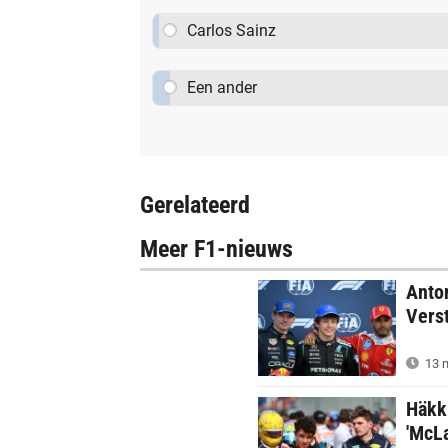
Carlos Sainz
Een ander
Gerelateerd
Meer F1-nieuws
Anton
Verst
13 m
Häkki
'McLa