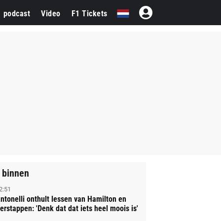
1 podcast
Video
F1 Tickets
 binnen
2:51
ntonelli onthult lessen van Hamilton en
erstappen: 'Denk dat dat iets heel moois is'