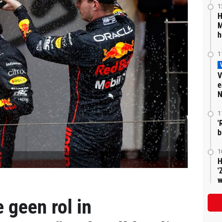
1
H
M
h
1
V
e
N
1
'
b
1
H
'
w
 geen rol in