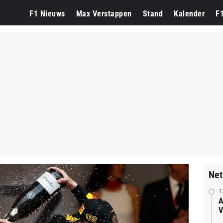
F1 Nieuws
Max Verstappen
Stand
Kalender
F
Net
1
A
V