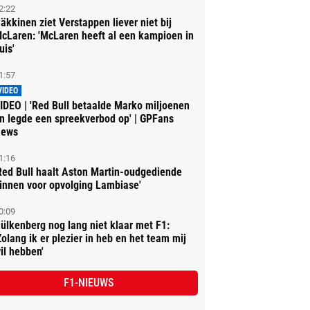
2:22
äkkinen ziet Verstappen liever niet bij
cLaren: 'McLaren heeft al een kampioen in
uis'
1:57
VIDEO
IDEO | 'Red Bull betaalde Marko miljoenen
n legde een spreekverbod op' | GPFans
ews
1:16
Red Bull haalt Aston Martin-oudgediende
innen voor opvolging Lambiase'
0:09
ülkenberg nog lang niet klaar met F1:
Zolang ik er plezier in heb en het team mij
il hebben'
F1-NIEUWS