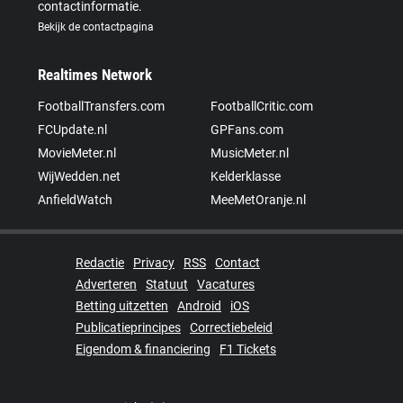
contactinformatie.
Bekijk de contactpagina
Realtimes Network
FootballTransfers.com
FootballCritic.com
FCUpdate.nl
GPFans.com
MovieMeter.nl
MusicMeter.nl
WijWedden.net
Kelderklasse
AnfieldWatch
MeeMetOranje.nl
Redactie
Privacy
RSS
Contact
Adverteren
Statuut
Vacatures
Betting uitzetten
Android
iOS
Publicatieprincipes
Correctiebeleid
Eigendom & financiering
F1 Tickets