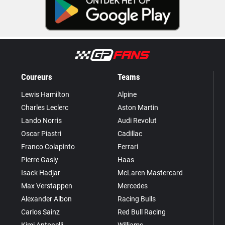
Coureurs
Teams
Lewis Hamilton
Alpine
Charles Leclerc
Aston Martin
Lando Norris
Audi Revolut
Oscar Piastri
Cadillac
Franco Colapinto
Ferrari
Pierre Gasly
Haas
Isack Hadjar
McLaren Mastercard
Max Verstappen
Mercedes
Alexander Albon
Racing Bulls
Carlos Sainz
Red Bull Racing
Kimi Antonelli
Williams