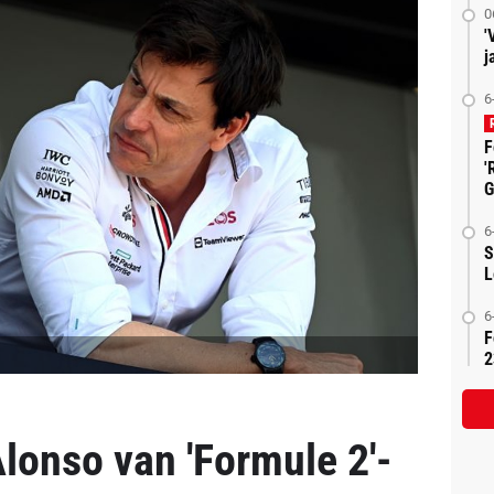
0
'
j
6
F
'
G
6
S
L
6
F
2
lonso van 'Formule 2'-