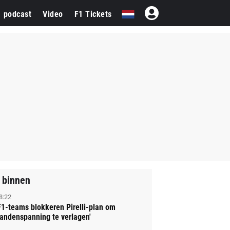
1 podcast
Video
F1 Tickets
 binnen
8:22
F1-teams blokkeren Pirelli-plan om
andenspanning te verlagen'