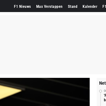
F1 Nieuws
Max Verstappen
Stand
Kalender
F
Net
0
'
b