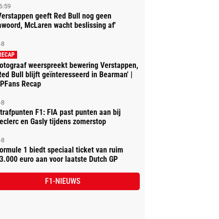
6:59
Verstappen geeft Red Bull nog geen
awoord, McLaren wacht beslissing af'
-8
RECAP
otograaf weerspreekt bewering Verstappen,
Red Bull blijft geïnteresseerd in Bearman' |
PFans Recap
-8
trafpunten F1: FIA past punten aan bij
eclerc en Gasly tijdens zomerstop
-8
ormule 1 biedt speciaal ticket van ruim
3.000 euro aan voor laatste Dutch GP
F1-NIEUWS