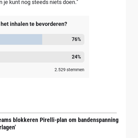
n je kunt nog steeds niets doen."
et inhalen te bevorderen?
76
%
24
%
2.529
stemmen
teams blokkeren Pirelli-plan om bandenspanning
rlagen'