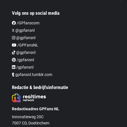
Volg ons op social media
/GPfanscom
X @gpfansnl
@gpfansnl
/GPFansNL
@gpfansnl
/gpfansnl
/gpfansnl
gpfansnl.tumblr.com
Redactie & bedrijfsinformatie
Redactieadres GPFans NL
Innovatieweg 20C
7007 CD, Doetinchem