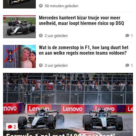
58 minuten geleden
Mercedes hanteert bizar trucje voor meer
snelheid, maar loopt hiermee risico op DSQ
2 uur geleden
1
Wat is de zomerstop in F1, hoe lang duurt het
en aan welke regels moeten teams voldoen?
3 uur geleden
1
2