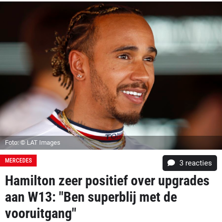
Foto: © LAT Images
MERCEDES
3
reacties
Hamilton zeer positief over upgrades
aan W13: "Ben superblij met de
vooruitgang"