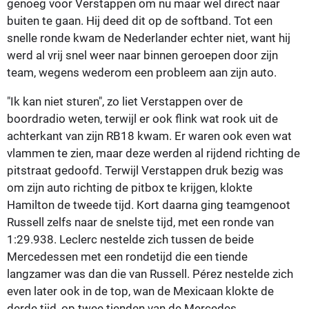
genoeg voor Verstappen om nu maar wel direct naar
buiten te gaan. Hij deed dit op de softband. Tot een
snelle ronde kwam de Nederlander echter niet, want hij
werd al vrij snel weer naar binnen geroepen door zijn
team, wegens wederom een probleem aan zijn auto.
"Ik kan niet sturen", zo liet Verstappen over de
boordradio weten, terwijl er ook flink wat rook uit de
achterkant van zijn RB18 kwam. Er waren ook even wat
vlammen te zien, maar deze werden al rijdend richting de
pitstraat gedoofd. Terwijl Verstappen druk bezig was
om zijn auto richting de pitbox te krijgen, klokte
Hamilton de tweede tijd. Kort daarna ging teamgenoot
Russell zelfs naar de snelste tijd, met een ronde van
1:29.938. Leclerc nestelde zich tussen de beide
Mercedessen met een rondetijd die een tiende
langzamer was dan die van Russell. Pérez nestelde zich
even later ook in de top, wan de Mexicaan klokte de
derde tijd, op twee tienden van de Mercedes.