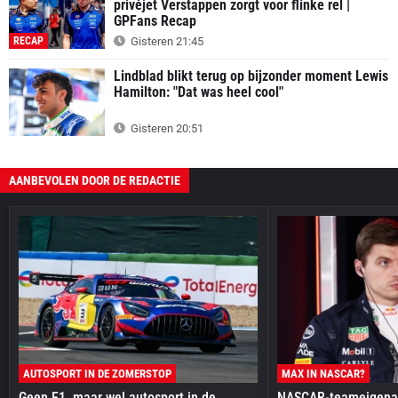
privéjet Verstappen zorgt voor flinke rel |
GPFans Recap
RECAP
Gisteren 21:45
Lindblad blikt terug op bijzonder moment Lewis
Hamilton: "Dat was heel cool"
Gisteren 20:51
AANBEVOLEN DOOR DE REDACTIE
AUTOSPORT IN DE ZOMERSTOP
MAX IN NASCAR?
Geen F1, maar wel autosport in de
NASCAR-teameigenaa