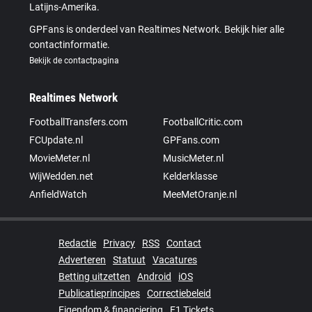
Latijns-Amerika.
GPFans is onderdeel van Realtimes Network. Bekijk hier alle
contactinformatie.
Bekijk de contactpagina
Realtimes Network
FootballTransfers.com
FootballCritic.com
FCUpdate.nl
GPFans.com
MovieMeter.nl
MusicMeter.nl
WijWedden.net
Kelderklasse
AnfieldWatch
MeeMetOranje.nl
Redactie
Privacy
RSS
Contact
Adverteren
Statuut
Vacatures
Betting uitzetten
Android
iOS
Publicatieprincipes
Correctiebeleid
Eigendom & financiering
F1 Tickets