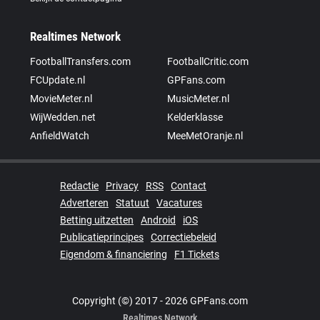
Realtimes Network
FootballTransfers.com
FootballCritic.com
FCUpdate.nl
GPFans.com
MovieMeter.nl
MusicMeter.nl
WijWedden.net
Kelderklasse
AnfieldWatch
MeeMetOranje.nl
Redactie
Privacy
RSS
Contact
Adverteren
Statuut
Vacatures
Betting uitzetten
Android
iOS
Publicatieprincipes
Correctiebeleid
Eigendom & financiering
F1 Tickets
Copyright (©) 2017 - 2026 GPFans.com
Realtimes Network