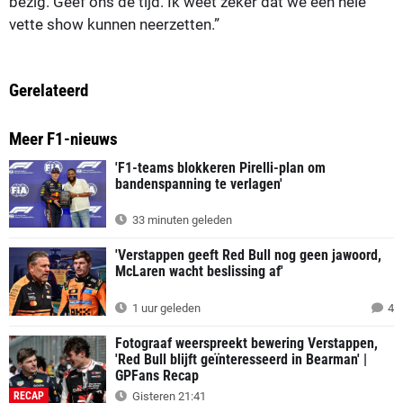
bezig. Geef ons de tijd. Ik weet zeker dat we een hele
vette show kunnen neerzetten.”
Gerelateerd
Meer F1-nieuws
'F1-teams blokkeren Pirelli-plan om
bandenspanning te verlagen'
33 minuten geleden
'Verstappen geeft Red Bull nog geen jawoord,
McLaren wacht beslissing af'
1 uur geleden
4
Fotograaf weerspreekt bewering Verstappen,
'Red Bull blijft geïnteresseerd in Bearman' |
GPFans Recap
RECAP
Gisteren 21:41