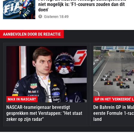
niet mogelijk is: 'F1-coureurs zouden dan dít
doen'
Gisteren 18:49
AANBEVOLEN DOOR DE REDACTIE
MAX IN NASCAR?
GP IN HET 'VERKEERDE' 
NASCAR-teameigenaar bevestigt
De Bahrein GP in Mal
gesprekken met Verstappen: "Het staat
eerste Formule 1-race
zeker op zijn radar"
land