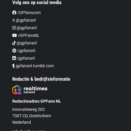
Volg ons op social media
/GPfanscom
X @gpfansnl
@gpfansnl
/GPFansNL
@gpfansnl
/gpfansnl
/gpfansnl
gpfansnl.tumblr.com
Redactie & bedrijfsinformatie
Redactieadres GPFans NL
Innovatieweg 20C
7007 CD, Doetinchem
Nederland