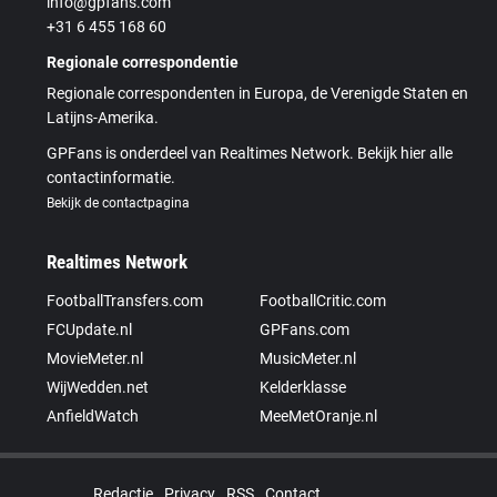
info@gpfans.com
+31 6 455 168 60
Regionale correspondentie
Regionale correspondenten in Europa, de Verenigde Staten en
Latijns-Amerika.
GPFans is onderdeel van Realtimes Network. Bekijk hier alle
contactinformatie.
Bekijk de contactpagina
Realtimes Network
FootballTransfers.com
FootballCritic.com
FCUpdate.nl
GPFans.com
MovieMeter.nl
MusicMeter.nl
WijWedden.net
Kelderklasse
AnfieldWatch
MeeMetOranje.nl
Redactie
Privacy
RSS
Contact