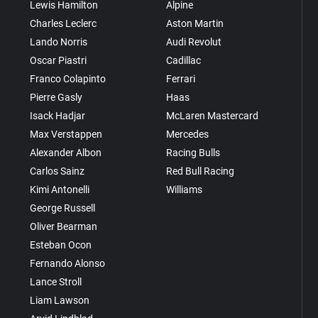
Lewis Hamilton
Alpine
Charles Leclerc
Aston Martin
Lando Norris
Audi Revolut
Oscar Piastri
Cadillac
Franco Colapinto
Ferrari
Pierre Gasly
Haas
Isack Hadjar
McLaren Mastercard
Max Verstappen
Mercedes
Alexander Albon
Racing Bulls
Carlos Sainz
Red Bull Racing
Kimi Antonelli
Williams
George Russell
Oliver Bearman
Esteban Ocon
Fernando Alonso
Lance Stroll
Liam Lawson