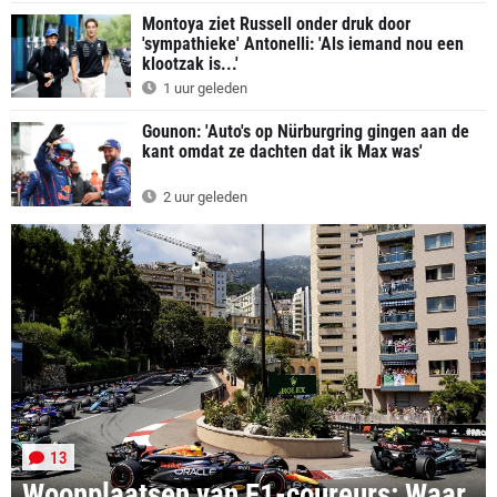
Montoya ziet Russell onder druk door
'sympathieke' Antonelli: 'Als iemand nou een
klootzak is...'
1 uur geleden
Gounon: 'Auto's op Nürburgring gingen aan de
kant omdat ze dachten dat ik Max was'
2 uur geleden
13
Woonplaatsen van F1-coureurs: Waar