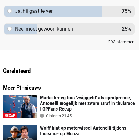
Ja, hij gaat te ver
75
%
Nee, moet gewoon kunnen
25
%
293
stemmen
Gerelateerd
Meer F1-nieuws
Marko kreeg fors 'zwijggeld' als oprotpremie,
Antonelli mogelijk met zware straf in thuisrace
| GPFans Recap
RECAP
Gisteren 21:45
Wolff hint op motorwissel Antonelli tijdens
thuisrace op Monza