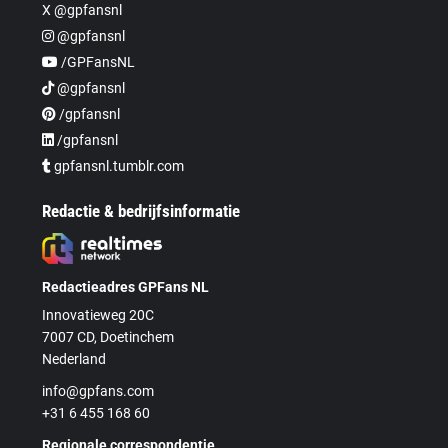
X @gpfansnl
@gpfansnl
/GPFansNL
@gpfansnl
/gpfansnl
/gpfansnl
gpfansnl.tumblr.com
Redactie & bedrijfsinformatie
Redactieadres GPFans NL
Innovatieweg 20C
7007 CD, Doetinchem
Nederland
info@gpfans.com
+31 6 455 168 60
Regionale correspondentie