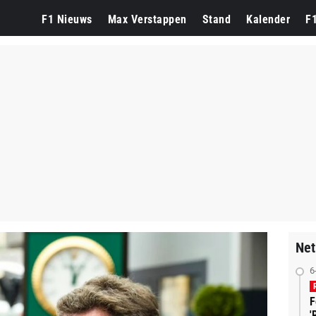
F1 Nieuws
Max Verstappen
Stand
Kalender
F
Net
6
F
'