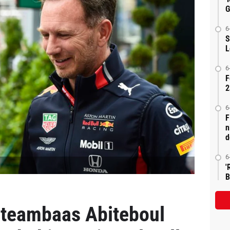
G
6
S
L
6
F
2
6
F
n
d
6
'
B
-teambaas Abiteboul