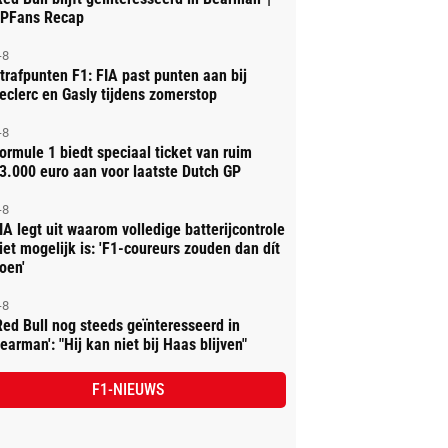
PFans Recap
-8
trafpunten F1: FIA past punten aan bij
eclerc en Gasly tijdens zomerstop
-8
ormule 1 biedt speciaal ticket van ruim
3.000 euro aan voor laatste Dutch GP
-8
IA legt uit waarom volledige batterijcontrole
iet mogelijk is: 'F1-coureurs zouden dan dít
oen'
-8
Red Bull nog steeds geïnteresseerd in
earman': "Hij kan niet bij Haas blijven"
F1-NIEUWS