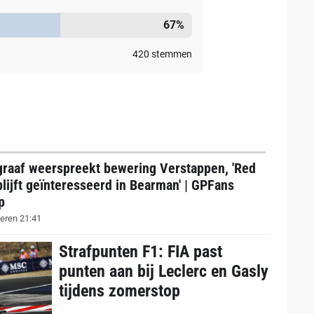
67
%
420
stemmen
graaf weerspreekt bewering Verstappen, 'Red
blijft geïnteresseerd in Bearman' | GPFans
p
eren 21:41
Strafpunten F1: FIA past
punten aan bij Leclerc en Gasly
tijdens zomerstop