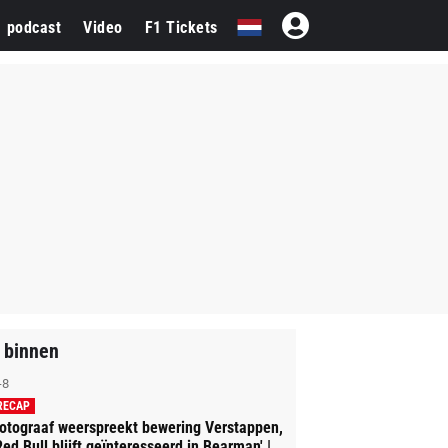
1 podcast
Video
F1 Tickets
 binnen
-8
RECAP
otograaf weerspreekt bewering Verstappen,
Red Bull blijft geïnteresseerd in Bearman' |