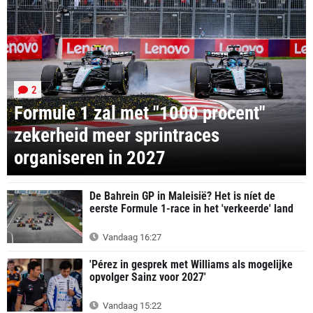
2
Formule 1 zal met "1000 procent"
zekerheid meer sprintraces
organiseren in 2027
De Bahrein GP in Maleisië? Het is níet de
eerste Formule 1-race in het 'verkeerde' land
Vandaag 16:27
'Pérez in gesprek met Williams als mogelijke
opvolger Sainz voor 2027'
Vandaag 15:22