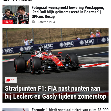
Fotograaf weerspreekt bewering Verstappen,
'Red Bull blijft geïnteresseerd in Bearman' |
GPFans Recap
RECAP
Gisteren 21:41
11
Strafpunten F1: FIA past punten aan
bij Leclerc en Gasly tijdens zomerstop
Formule 1 biedt speciaal ticket van ruim 23.000