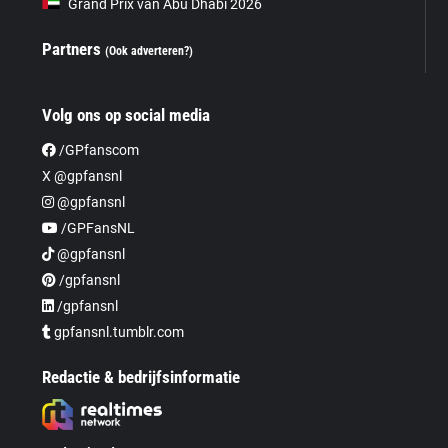
Grand Prix van Abu Dhabi 2026
Partners
(Ook adverteren?)
Volg ons op social media
/GPfanscom
X @gpfansnl
@gpfansnl
/GPFansNL
@gpfansnl
/gpfansnl
/gpfansnl
gpfansnl.tumblr.com
Redactie & bedrijfsinformatie