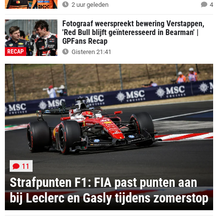
2 uur geleden
4
Fotograaf weerspreekt bewering Verstappen,
'Red Bull blijft geïnteresseerd in Bearman' |
GPFans Recap
RECAP
Gisteren 21:41
11
Strafpunten F1: FIA past punten aan
bij Leclerc en Gasly tijdens zomerstop