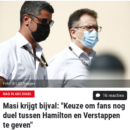
Foto: © LAT Images
MASI IN ABU DHABI.
16
reacties
Masi krijgt bijval: "Keuze om fans nog
duel tussen Hamilton en Verstappen
te geven"