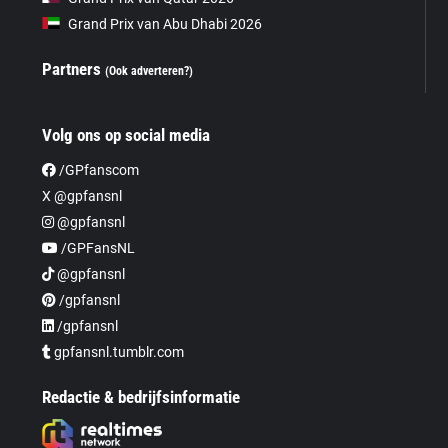
Grand Prix van Abu Dhabi 2026
Partners
(Ook adverteren?)
Volg ons op social media
/GPfanscom
X @gpfansnl
@gpfansnl
/GPFansNL
@gpfansnl
/gpfansnl
/gpfansnl
gpfansnl.tumblr.com
Redactie & bedrijfsinformatie