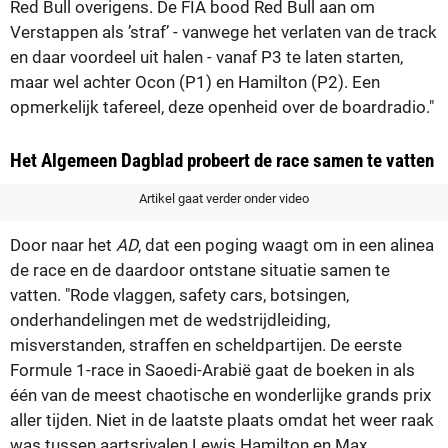
Red Bull overigens. De FIA bood Red Bull aan om
Verstappen als ’straf’ - vanwege het verlaten van de track
en daar voordeel uit halen - vanaf P3 te laten starten,
maar wel achter Ocon (P1) en Hamilton (P2). Een
opmerkelijk tafereel, deze openheid over de boardradio."
Het Algemeen Dagblad probeert de race samen te vatten
Artikel gaat verder onder video
Door naar het
AD
, dat een poging waagt om in een alinea
de race en de daardoor ontstane situatie samen te
vatten. "Rode vlaggen, safety cars, botsingen,
onderhandelingen met de wedstrijdleiding,
misverstanden, straffen en scheldpartijen. De eerste
Formule 1-race in Saoedi-Arabië gaat de boeken in als
één van de meest chaotische en wonderlijke grands prix
aller tijden. Niet in de laatste plaats omdat het weer raak
was tussen aartsrivalen Lewis Hamilton en Max