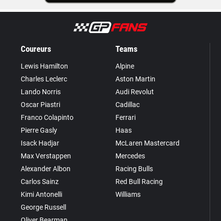
Coureurs
Teams
Lewis Hamilton
Alpine
Charles Leclerc
Aston Martin
Lando Norris
Audi Revolut
Oscar Piastri
Cadillac
Franco Colapinto
Ferrari
Pierre Gasly
Haas
Isack Hadjar
McLaren Mastercard
Max Verstappen
Mercedes
Alexander Albon
Racing Bulls
Carlos Sainz
Red Bull Racing
Kimi Antonelli
Williams
George Russell
Oliver Bearman