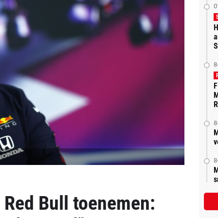
0
H
a
S
8
F
M
R
8
M
v
8
M
s
j Red Bull toenemen: