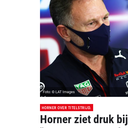
Foto: © LAT Images
HORNER OVER TITELSTRIJD.
Horner ziet druk bi