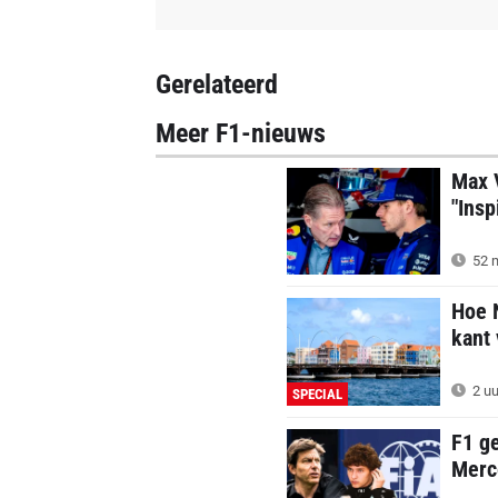
Gerelateerd
Meer F1-nieuws
Max 
"Insp
52 m
Hoe 
kant 
2 uu
SPECIAL
F1 ge
Merce