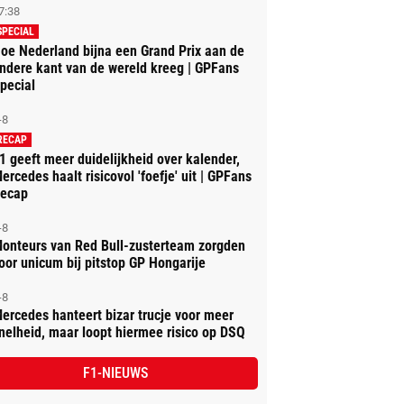
7:38
SPECIAL
oe Nederland bijna een Grand Prix aan de
ndere kant van de wereld kreeg | GPFans
pecial
-8
RECAP
1 geeft meer duidelijkheid over kalender,
ercedes haalt risicovol 'foefje' uit | GPFans
ecap
-8
onteurs van Red Bull-zusterteam zorgden
oor unicum bij pitstop GP Hongarije
-8
ercedes hanteert bizar trucje voor meer
nelheid, maar loopt hiermee risico op DSQ
F1-NIEUWS