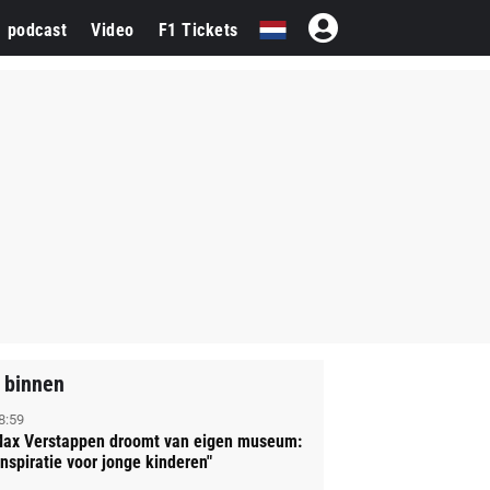
1 podcast
Video
F1 Tickets
 binnen
8:59
ax Verstappen droomt van eigen museum:
Inspiratie voor jonge kinderen"