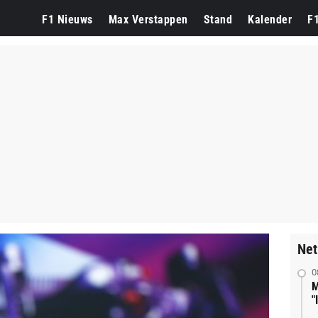
F1 Nieuws
Max Verstappen
Stand
Kalender
F
Net
0
M
"