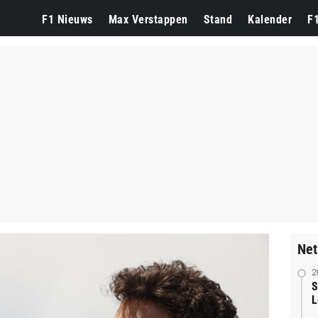
F1 Nieuws
Max Verstappen
Stand
Kalender
F
Net
2
S
L