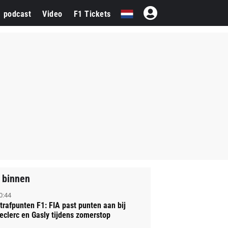
1 podcast
Video
F1 Tickets
 binnen
0:44
trafpunten F1: FIA past punten aan bij
eclerc en Gasly tijdens zomerstop