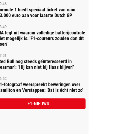
9:46
ormule 1 biedt speciaal ticket van ruim
3.000 euro aan voor laatste Dutch GP
8:49
IA legt uit waarom volledige batterijcontrole
iet mogelijk is: 'F1-coureurs zouden dan dít
oen'
7:51
Red Bull nog steeds geïnteresseerd in
earman': "Hij kan niet bij Haas blijven"
6:52
1-fotograaf weerspreekt beweringen over
amilton en Verstappen: 'Dat is écht niet zo'
F1-NIEUWS