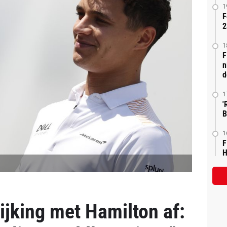
1
F
2
1
F
n
d
1
'
B
1
F
H
ijking met Hamilton af: