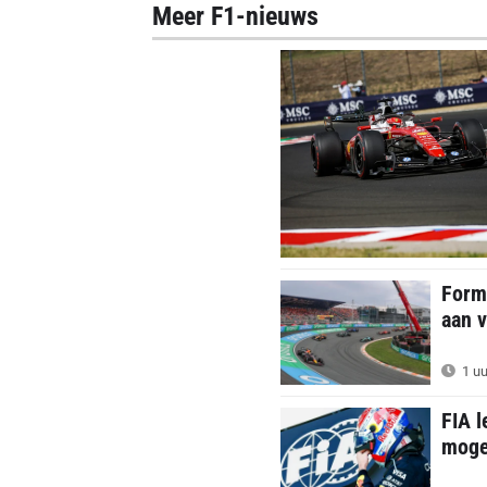
Meer F1-nieuws
Formu
aan v
1 uu
FIA l
mogel