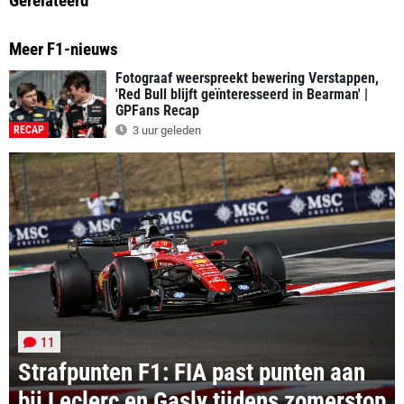
Gerelateerd
Meer F1-nieuws
Fotograaf weerspreekt bewering Verstappen,
'Red Bull blijft geïnteresseerd in Bearman' |
GPFans Recap
RECAP
3 uur geleden
11
Strafpunten F1: FIA past punten aan
bij Leclerc en Gasly tijdens zomerstop