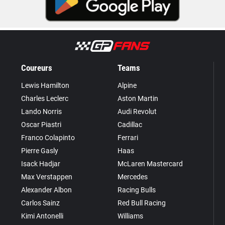
Coureurs
Teams
Lewis Hamilton
Alpine
Charles Leclerc
Aston Martin
Lando Norris
Audi Revolut
Oscar Piastri
Cadillac
Franco Colapinto
Ferrari
Pierre Gasly
Haas
Isack Hadjar
McLaren Mastercard
Max Verstappen
Mercedes
Alexander Albon
Racing Bulls
Carlos Sainz
Red Bull Racing
Kimi Antonelli
Williams