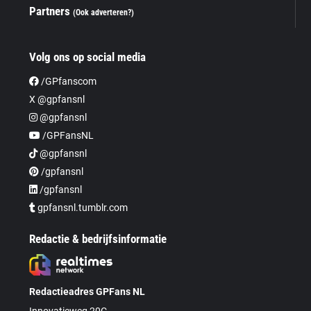
Partners
(Ook adverteren?)
Volg ons op social media
/GPfanscom
X @gpfansnl
@gpfansnl
/GPFansNL
@gpfansnl
/gpfansnl
/gpfansnl
gpfansnl.tumblr.com
Redactie & bedrijfsinformatie
Redactieadres GPFans NL
Innovatieweg 20C