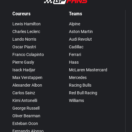
Coureurs
Teams
Lewis Hamilton
Alpine
Charles Leclerc
Aston Martin
Lando Norris
Audi Revolut
Oscar Piastri
Cadillac
Franco Colapinto
Ferrari
Pierre Gasly
Haas
Isack Hadjar
McLaren Mastercard
Max Verstappen
Mercedes
Alexander Albon
Racing Bulls
Carlos Sainz
Red Bull Racing
Kimi Antonelli
Williams
George Russell
Oliver Bearman
Esteban Ocon
Fernando Alonso