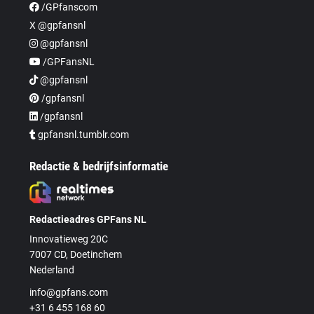
/GPfanscom
X @gpfansnl
@gpfansnl
/GPFansNL
@gpfansnl
/gpfansnl
/gpfansnl
gpfansnl.tumblr.com
Redactie & bedrijfsinformatie
Redactieadres GPFans NL
Innovatieweg 20C
7007 CD, Doetinchem
Nederland
info@gpfans.com
+31 6 455 168 60