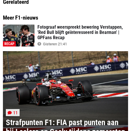
Gerelateerd
Meer F1-nieuws
Fotograaf weerspreekt bewering Verstappen,
'Red Bull blijft geïnteresseerd in Bearman' |
GPFans Recap
RECAP
Gisteren 21:41
11
Strafpunten F1: FIA past punten aan