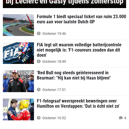
bij Leclerc en Gasly tijdens zomerstop
Formule 1 biedt speciaal ticket van ruim 23.000
euro aan voor laatste Dutch GP
Gisteren 19:46
FIA legt uit waarom volledige batterijcontrole
niet mogelijk is: 'F1-coureurs zouden dan dít
doen'
Gisteren 18:49
'Red Bull nog steeds geïnteresseerd in
Bearman': "Hij kan niet bij Haas blijven"
Gisteren 17:51
F1-fotograaf weerspreekt beweringen over
Hamilton en Verstappen: 'Dat is écht niet zo'
Gisteren 16:52
4