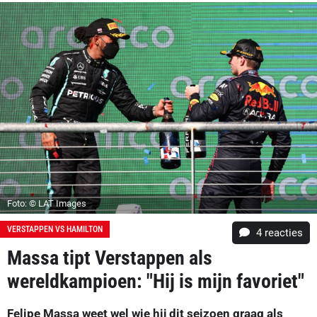
Foto: © LAT Images
VERSTAPPEN VS HAMILTON
4
reacties
Massa tipt Verstappen als
wereldkampioen: "Hij is mijn favoriet"
Felipe Massa weet wel wie hij dit seizoen graag als